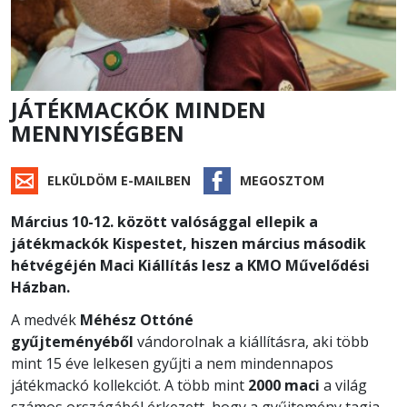
JÁTÉKMACKÓK MINDEN
MENNYISÉGBEN
ELKÜLDÖM E-MAILBEN
MEGOSZTOM
Március 10-12. között valósággal ellepik a
játékmackók Kispestet, hiszen március második
hétvégéjén Maci Kiállítás lesz a KMO Művelődési
Házban.
A medvék
Méhész Ottóné
gyűjteményéből
vándorolnak a kiállításra, aki több
mint 15 éve lelkesen gyűjti a nem mindennapos
játékmackó kollekciót. A több mint
2000 maci
a világ
számos országából érkezett, hogy a gyűjtemény tagja