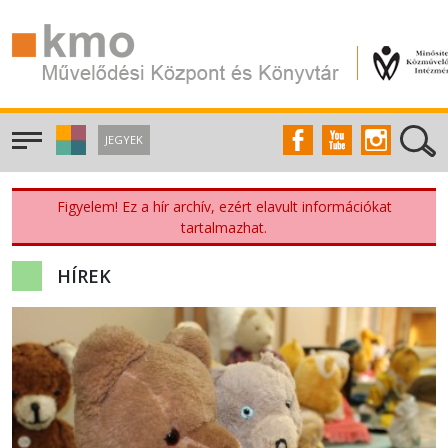
JEGYEK
Figyelem! Ez a hír archív, ezért elavult információkat
tartalmazhat.
HÍREK