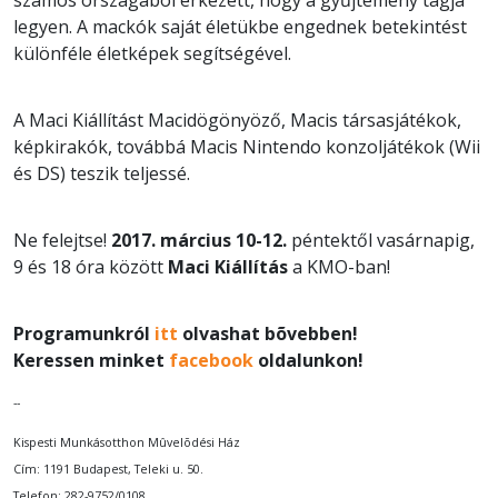
legyen. A mackók saját életükbe engednek betekintést
különféle életképek segítségével.
A Maci Kiállítást Macidögönyöző, Macis társasjátékok,
képkirakók, továbbá Macis Nintendo konzoljátékok (Wii
és DS) teszik teljessé.
Ne felejtse!
2017. március 10-12.
péntektől vasárnapig,
9 és 18 óra között
Maci Kiállítás
a KMO-ban!
P
rogramunkról
itt
olvashat bõvebben!
Keressen minket
facebook
oldalunkon!
--
Kispesti Munkásotthon Mûvelõdési Ház
Cím: 1191 Budapest, Teleki u. 50.
Telefon: 282-9752/0108