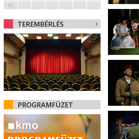
31
1
2
3
4
5
6
TEREMBÉRLÉS
PROGRAMFÜZET