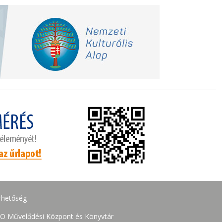
rhetőség
O Művelődési Központ és Könyvtár