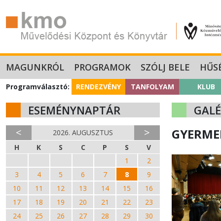
MAGUNKRÓL
PROGRAMOK
SZÓLJ BELE
HŰS
Programválasztó:
RENDEZVÉNY
TANFOLYAM
KLUB
ESEMÉNYNAPTÁR
GALÉ
<
>
GYERMEK
2026. AUGUSZTUS
H
K
S
C
P
S
V
27
28
29
30
31
1
2
3
4
5
6
7
8
9
10
11
12
13
14
15
16
17
18
19
20
21
22
23
24
25
26
27
28
29
30