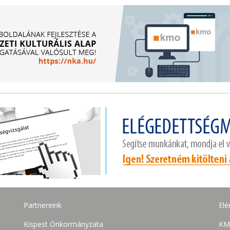
Partnereink
Elé
Kispest Önkormányzata
KM