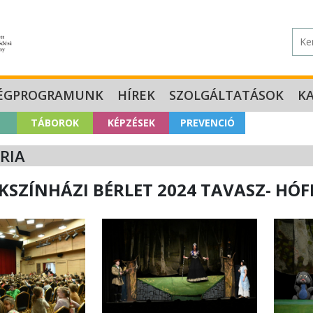
ÉGPROGRAMUNK
HÍREK
SZOLGÁLTATÁSOK
K
TÁBOROK
KÉPZÉSEK
PREVENCIÓ
RIA
SZÍNHÁZI BÉRLET 2024 TAVASZ- HÓFEH