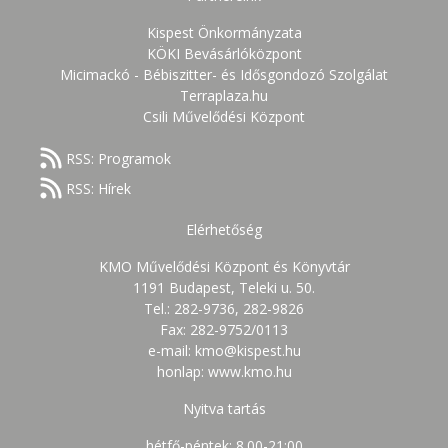
Kispest Önkormányzata
KÖKI Bevásárlóközpont
Micimackó - Bébiszitter- és Idősgondozó Szolgálat
Terraplaza.hu
Csili Művelődési Központ
RSS: Programok
RSS: Hírek
Elérhetőség
KMO Művelődési Központ és Könyvtár
1191 Budapest, Teleki u. 50.
Tel.: 282-9736, 282-9826
Fax: 282-9752/0113
e-mail: kmo@kispest.hu
honlap: www.kmo.hu
Nyitva tartás
hétfő-péntek: 8.00-21:00