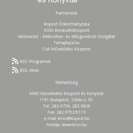
Partnereink
Kispest Önkormányzata
KÖKI Bevásárlóközpont
Micimackó - Bébiszitter- és Idősgondozó Szolgálat
Terraplaza.hu
Csili Művelődési Központ
RSS: Programok
RSS: Hírek
Elérhetőség
KMO Művelődési Központ és Könyvtár
1191 Budapest, Teleki u. 50.
Tel.: 282-9736, 282-9826
Fax: 282-9752/0113
e-mail: kmo@kispest.hu
honlap: www.kmo.hu