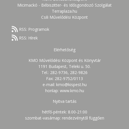
Micimackó - Bébiszitter- és Idősgondozó Szolgálat
Terraplaza.hu
Csili Művelődési Központ
RSS: Programok
RSS: Hírek
Elérhetőség
KMO Művelődési Központ és Könyvtár
1191 Budapest, Teleki u. 50.
Tel.: 282-9736, 282-9826
Fax: 282-9752/0113
e-mail: kmo@kispest.hu
honlap: www.kmo.hu
Nyitva tartás
hétfő-péntek: 8.00-21:00
szombat-vasárnap: rendezvénytől függően