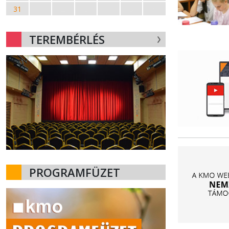
31
1
2
3
4
5
6
TEREMBÉRLÉS
PROGRAMFÜZET