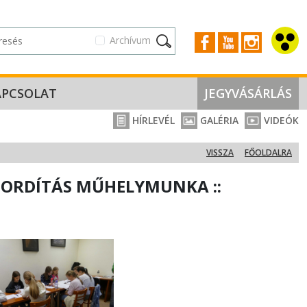
Archívum
APCSOLAT
JEGYVÁSÁRLÁS
HÍRLEVÉL
GALÉRIA
VIDEÓK
VISSZA
FŐOLDALRA
FORDÍTÁS MŰHELYMUNKA ::