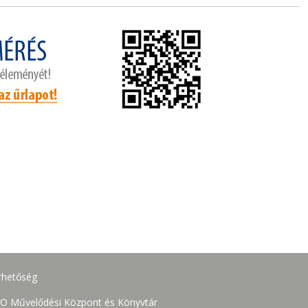
rhetőség
O Művelődési Központ és Könyvtár