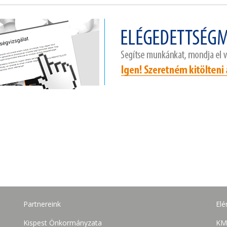
Partnereink
Elé
Kispest Önkormányzata
KM