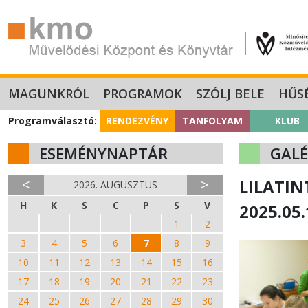
MAGUNKRÓL
PROGRAMOK
SZÓLJ BELE
HŰS
Programválasztó:
RENDEZVÉNY
TANFOLYAM
KLUB
ESEMÉNYNAPTÁR
GALÉ
<
>
LILATIN
2026. AUGUSZTUS
H
K
S
C
P
S
V
2025.05.
27
28
29
30
31
1
2
3
4
5
6
7
8
9
10
11
12
13
14
15
16
17
18
19
20
21
22
23
24
25
26
27
28
29
30