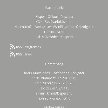
Partnereink
Kispest Önkormányzata
KÖKI Bevásárlóközpont
Micimackó - Bébiszitter- és Idősgondozó Szolgálat
Terraplaza.hu
Csili Művelődési Központ
RSS: Programok
RSS: Hírek
Elérhetőség
KMO Művelődési Központ és Könyvtár
1191 Budapest, Teleki u. 50.
Tel.: 282-9736, 282-9826
Fax: 282-9752/0113
e-mail: kmo@kispest.hu
honlap: www.kmo.hu
Nyitva tartás