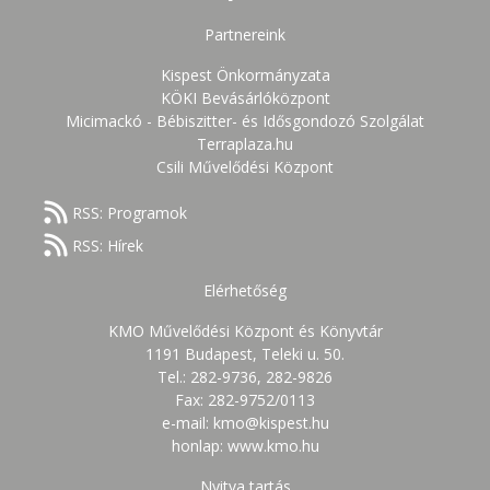
Partnereink
Kispest Önkormányzata
KÖKI Bevásárlóközpont
Micimackó - Bébiszitter- és Idősgondozó Szolgálat
Terraplaza.hu
Csili Művelődési Központ
RSS: Programok
RSS: Hírek
Elérhetőség
KMO Művelődési Központ és Könyvtár
1191 Budapest, Teleki u. 50.
Tel.: 282-9736, 282-9826
Fax: 282-9752/0113
e-mail: kmo@kispest.hu
honlap: www.kmo.hu
Nyitva tartás