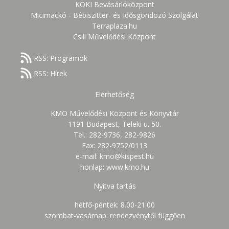
KÖKI Bevásárlóközpont
Micimackó - Bébiszitter- és Idősgondozó Szolgálat
Terraplaza.hu
Csili Művelődési Központ
RSS: Programok
RSS: Hírek
Elérhetőség
KMO Művelődési Központ és Könyvtár
1191 Budapest, Teleki u. 50.
Tel.: 282-9736, 282-9826
Fax: 282-9752/0113
e-mail: kmo@kispest.hu
honlap: www.kmo.hu
Nyitva tartás
hétfő-péntek: 8.00-21:00
szombat-vasárnap: rendezvénytől függően