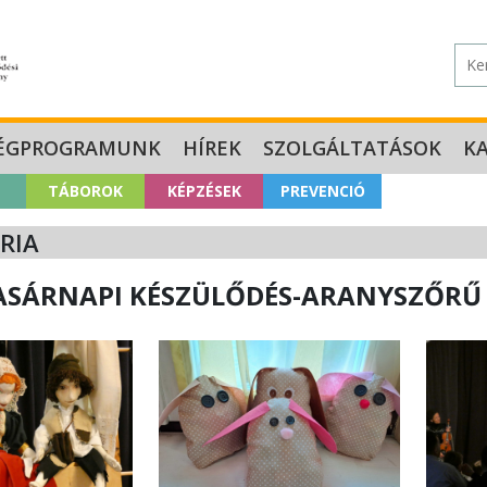
ÉGPROGRAMUNK
HÍREK
SZOLGÁLTATÁSOK
K
TÁBOROK
KÉPZÉSEK
PREVENCIÓ
RIA
SÁRNAPI KÉSZÜLŐDÉS-ARANYSZŐRŰ BÁ