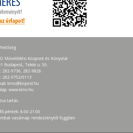
rhetőség
O Művelődési Központ és Könyvtár
1 Budapest, Teleki u. 50.
.: 282-9736, 282-9826
: 282-9752/0113
ail: kmo@kispest.hu
nlap: www.kmo.hu
tva tartás
fő-péntek: 8.00-21:00
mbat-vasárnap: rendezvénytől függően