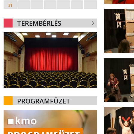
31
1
2
3
4
5
6
TEREMBÉRLÉS
PROGRAMFÜZET