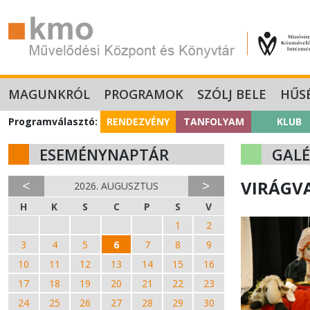
MAGUNKRÓL
PROGRAMOK
SZÓLJ BELE
HŰS
Programválasztó:
RENDEZVÉNY
TANFOLYAM
KLUB
ESEMÉNYNAPTÁR
GALÉ
<
>
VIRÁGVA
2026. AUGUSZTUS
H
K
S
C
P
S
V
27
28
29
30
31
1
2
3
4
5
6
7
8
9
10
11
12
13
14
15
16
17
18
19
20
21
22
23
24
25
26
27
28
29
30