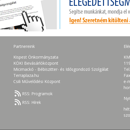
Partnereink
Elé
Kispest Önkormányzata
KM
KÖKI Bevásárlóközpont
119
Micimackó - Bébiszitter- és Idősgondozó Szolgálat
Tel
Terraplaza.hu
Fax
Csili Művelődési Központ
e-m
ho
RSS: Programok
Nyi
RSS: Hírek
hét
szo