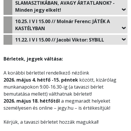
SLAMASZTIKÁBAN, AVAGY ÁRTATLANOK? -
Minden jegy elkelt!
10.25. I V I 15.00 //
Molnár Ferenc: JÁTÉK A
KASTÉLYBAN
11.22. I V I 15.00 //
Jacobi Viktor: SYBILL
Bérletek, jegyek váltása:
A korábbi bérlettel rendelkező nézőink
2026. május 4. hétfő -15. péntek
között, kizárólag
munkanapokon 9.00-16.30-ig (a tavaszi bérlet
bemutatása mellett) válthatnak bérletet!
2026. május 18. hétfőtől
a megmaradt helyeket
személyesen és online – jegy.hu – is értékesítjük!
Kérjük, a tavaszi bérletet hozzák magukkal!