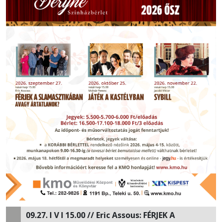
09.27. I V I 15.00 //
Eric Assous: FÉRJEK A