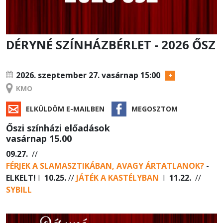
DÉRYNÉ SZÍNHÁZBÉRLET - 2026 ŐSZ
RENDEZVÉNY
2026. szeptember 27.
vasárnap 15:00
KMO
ELKÜLDÖM E-MAILBEN
MEGOSZTOM
Őszi színházi előadások
vasárnap 15.00
09.27.
//
FÉRJEK A SLAMASZTIKÁBAN, AVAGY ÁRTATLANOK?
-
ELKELT!
I
10.25.
//
JÁTÉK A KASTÉLYBAN
I
11.22.
//
SYBILL