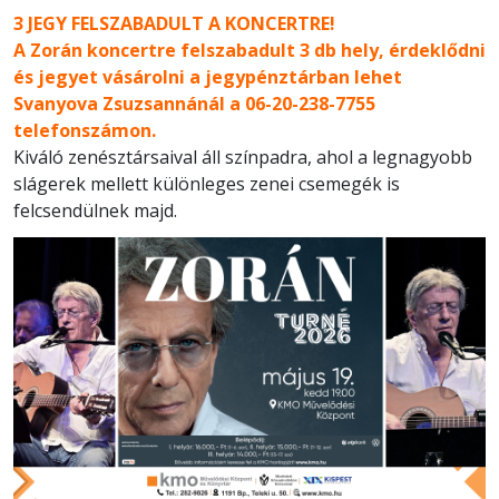
3 JEGY FELSZABADULT A KONCERTRE!
A Zorán koncertre felszabadult 3 db hely, érdeklődni
és jegyet vásárolni a jegypénztárban lehet
Svanyova Zsuzsannánál a 06-20-238-7755
telefonszámon.
Kiváló zenésztársaival áll színpadra, ahol a legnagyobb
slágerek mellett különleges zenei csemegék is
felcsendülnek majd.