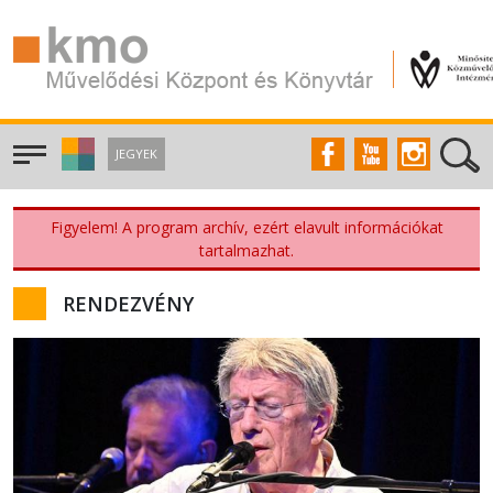
JEGYEK
Figyelem! A program archív, ezért elavult információkat
tartalmazhat.
RENDEZVÉNY