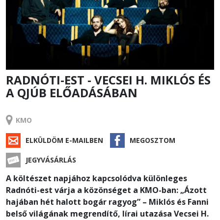
RADNÓTI-EST - VECSEI H. MIKLÓS ÉS
A QJÚB ELŐADÁSÁBAN
RENDEZVÉNY
KMO
ELKÜLDÖM E-MAILBEN
MEGOSZTOM
JEGYVÁSÁRLÁS
A költészet napjához kapcsolódva különleges
Radnóti-est várja a közönséget a KMO-ban: „Ázott
hajában hét halott bogár ragyog” – Miklós és Fanni
belső világának megrendítő, lírai utazása Vecsei H.