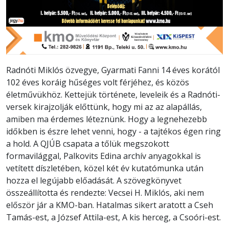
Radnóti Miklós özvegye, Gyarmati Fanni 14 éves korától
102 éves koráig hűséges volt férjéhez, és közös
életművükhöz. Kettejük története, leveleik és a Radnóti-
versek kirajzolják előttünk, hogy mi az az alapállás,
amiben ma érdemes léteznünk. Hogy a legnehezebb
időkben is észre lehet venni, hogy - a tajtékos égen ring
a hold. A QJÚB csapata a tőlük megszokott
formavilággal, Palkovits Edina archív anyagokkal is
vetített díszletében, közel két év kutatómunka után
hozza el legújabb előadását. A szövegkönyvet
összeállította és rendezte: Vecsei H. Miklós, aki nem
először jár a KMO-ban. Hatalmas sikert aratott a Cseh
Tamás-est, a József Attila-est, A kis herceg, a Csoóri-est.