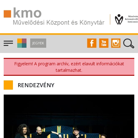
JEGYEK
Figyelem! A program archív, ezért elavult információkat
tartalmazhat.
RENDEZVÉNY