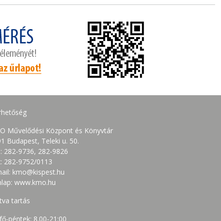
rhetőség
O Művelődési Központ és Könyvtár
1 Budapest, Teleki u. 50.
.: 282-9736, 282-9826
: 282-9752/0113
ail: kmo@kispest.hu
nlap: www.kmo.hu
tva tartás
fő-péntek: 8.00-21:00