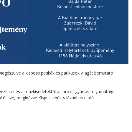
 kiegészülve a kispesti patikák és patikusok világát bemutató
vezéstől és a mázkísérletektől a sorozatgyártás folyamatáig.
l össze, megidézve Kispest múlt századi arculatát.