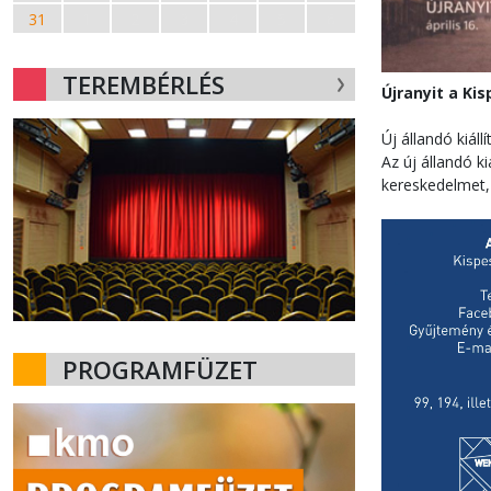
31
1
2
3
4
5
6
TEREMBÉRLÉS
Újranyit a Ki
Új állandó kiáll
Az új állandó k
kereskedelmet, 
PROGRAMFÜZET