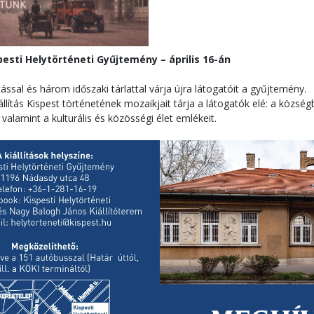
spesti Helytörténeti Gyűjtemény – április 16-án
ítással és három időszaki tárlattal várja újra látogatóit a gyűjtemény.
iállítás Kispest történetének mozaikjait tárja a látogatók elé: a közsé
valamint a kulturális és közösségi élet emlékeit.