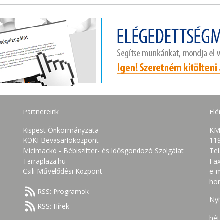
Partnereink
Elé
Kispest Önkormányzata
KM
KÖKI Bevásárlóközpont
119
Micimackó - Bébiszitter- és Idősgondozó Szolgálat
Tel
Terraplaza.hu
Fax
Csili Művelődési Központ
e-m
ho
RSS: Programok
Nyi
RSS: Hírek
hét