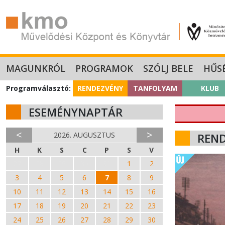
MAGUNKRÓL
PROGRAMOK
SZÓLJ BELE
HŰS
Programválasztó:
RENDEZVÉNY
TANFOLYAM
KLUB
ESEMÉNYNAPTÁR
<
>
2026. AUGUSZTUS
REN
H
K
S
C
P
S
V
27
28
29
30
31
1
2
3
4
5
6
7
8
9
10
11
12
13
14
15
16
17
18
19
20
21
22
23
24
25
26
27
28
29
30