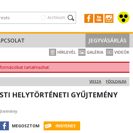
Archívum
APCSOLAT
JEGYVÁSÁRLÁS
HÍRLEVÉL
GALÉRIA
VIDEÓK
nformációkat tartalmazhat.
VISSZA
FŐOLDALRA
ESTI HELYTÖRTÉNETI GYŰJTEMÉNY
űjtemény
MEGOSZTOM
INGYENES