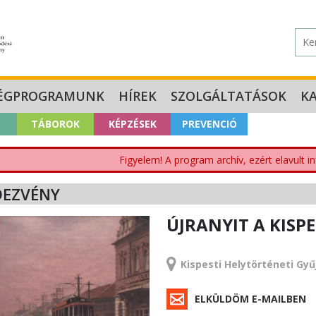
ÉGPROGRAMUNK
HÍREK
SZOLGÁLTATÁSOK
K
TÁBOROK
KÉPZÉSEK
PREVENCIÓ
Figyelem! A program archív, ezért elavult i
DEZVÉNY
ÚJRANYIT A KISP
RENDEZVÉNY
Kispesti Helytörténeti Gy
ELKÜLDÖM E-MAILBEN