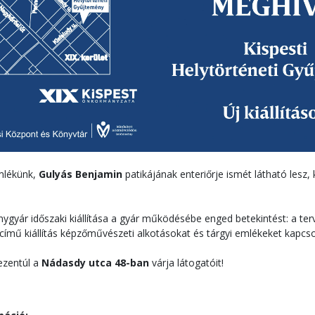
emlékünk,
Gulyás Benjamin
patikájának enteriőrje ismét látható lesz,
ygyár időszaki kiállítása a gyár működésébe enged betekintést: a ter
 című kiállítás képzőművészeti alkotásokat és tárgyi emlékeket kapcso
ezentúl a
Nádasdy utca 48-ban
várja látogatóit!