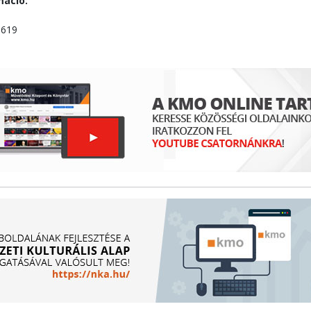
máció:
1619