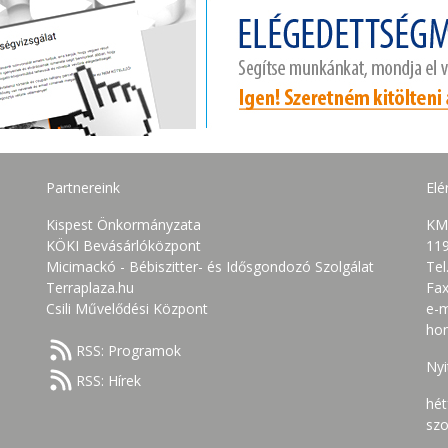
Partnereink
Elé
Kispest Önkormányzata
KM
KÖKI Bevásárlóközpont
119
Micimackó - Bébiszitter- és Idősgondozó Szolgálat
Tel
Terraplaza.hu
Fax
Csili Művelődési Központ
e-m
ho
RSS: Programok
Nyi
RSS: Hírek
hét
szo