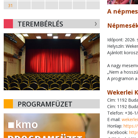
31
1
2
3
4
5
6
A népmes
TEREMBÉRLÉS
Népmesék 
Időpont: 2026.
Helyszín: Weker
Ajánlott korosz
A nagy mesemon
„Nem a hosszú 
A programon a r
Wekerlei 
Cím: 1192 Budap
PROGRAMFÜZET
Cím: 1192 Budap
Telefon: +36-1
E-mail:
wekerle
Honlap:
https:
Facebook:
http