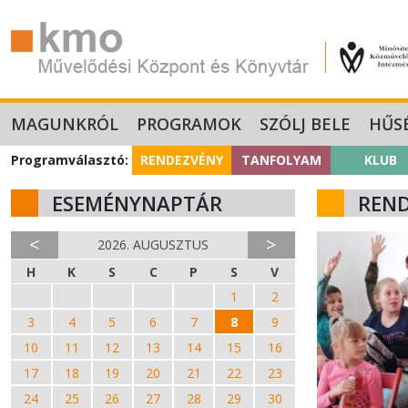
MAGUNKRÓL
PROGRAMOK
SZÓLJ BELE
HŰS
Programválasztó:
RENDEZVÉNY
TANFOLYAM
KLUB
ESEMÉNYNAPTÁR
REN
<
>
2026. AUGUSZTUS
H
K
S
C
P
S
V
27
28
29
30
31
1
2
3
4
5
6
7
8
9
10
11
12
13
14
15
16
17
18
19
20
21
22
23
24
25
26
27
28
29
30