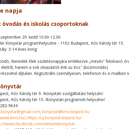
e napja
óvodás és iskolás csoportoknak
 szeptember 29. kedd 10.00-12.00
lei Könyvtár programhelyszíne - 1192 Budapest, Kós Károly tér 15.
tály: 3-14 éves korig
dó, Benedek Elek születésnapjára emlékezve „mesés” felolvasó órák
élettől, hanem a sok olvasástól érik az ész.” (közmondás)
észvétel díjtalan. Regisztrálni személyesen, telefonon és e-mailben 
Könyvtár
est, Kós Károly tér 9. /könyvtári szolgáltatási helyszín/
est, Kós Károly tér 15. /könyvtári programok helyszíne/
/282-9634
i.konyvtar@gmail.com
;
konyvtar@kmo.kispest.hu
//www.kmo.hu/
;
https://uj.konyvtar.kispest.hu/
s://www.facebook.com/wekerleikonyvtar