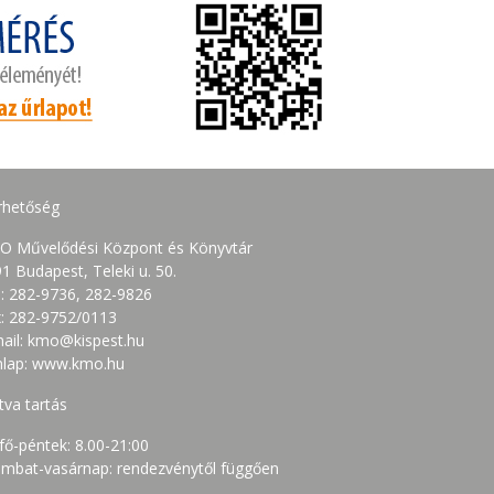
rhetőség
O Művelődési Központ és Könyvtár
1 Budapest, Teleki u. 50.
.: 282-9736, 282-9826
: 282-9752/0113
ail: kmo@kispest.hu
nlap: www.kmo.hu
tva tartás
fő-péntek: 8.00-21:00
mbat-vasárnap: rendezvénytől függően