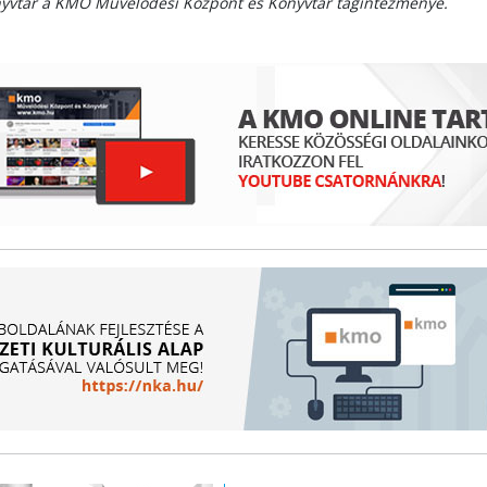
nyvtár a KMO Művelődési Központ és Könyvtár tagintézménye.