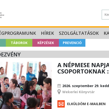
ÉGPROGRAMUNK
HÍREK
SZOLGÁLTATÁSOK
K
TÁBOROK
KÉPZÉSEK
PREVENCIÓ
DEZVÉNY
A NÉPMESE NAPJA
CSOPORTOKNAK :: 
RENDEZVÉNY
2026. szeptember 29.
kedd
Wekerlei Könyvtár
ELKÜLDÖM E-MAILBEN