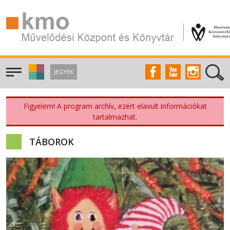
JEGYEK
Figyelem! A program archív, ezért elavult információkat
tartalmazhat.
TÁBOROK