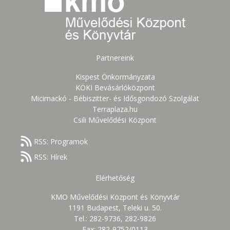
Partnereink
Kispest Önkormányzata
KÖKI Bevásárlóközpont
Micimackó - Bébiszitter- és Idősgondozó Szolgálat
Terraplaza.hu
Csili Művelődési Központ
RSS: Programok
RSS: Hírek
Elérhetőség
KMO Művelődési Központ és Könyvtár
1191 Budapest, Teleki u. 50.
Tel.: 282-9736, 282-9826
Fax: 282-9752/0113