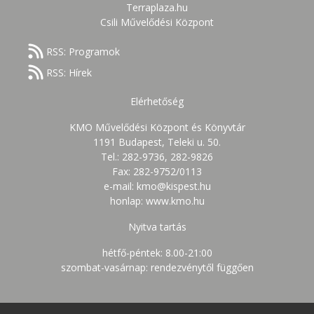
Terraplaza.hu
Csili Művelődési Központ
RSS: Programok
RSS: Hírek
Elérhetőség
KMO Művelődési Központ és Könyvtár
1191 Budapest, Teleki u. 50.
Tel.: 282-9736, 282-9826
Fax: 282-9752/0113
e-mail: kmo@kispest.hu
honlap: www.kmo.hu
Nyitva tartás
hétfő-péntek: 8.00-21:00
szombat-vasárnap: rendezvénytől függően