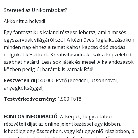
Szereted az Unikornisokat?
Akkor itt a helyed!
Egy fantasztikus kaland részese lehetsz, ami a mesés
egyszarvúak világáról szól. A kézműves foglalkozásokon
minden nap ehhez a tematikához kapcsolódó csodás
dolgokat készítünk. Kreativitásodnak csak a képzeleted
szabhat határt! Lesz sok játék és mese! A kalandozások
közben pedig új barátok is várnak Rád!
Részvételi díj:
40.000 Ft/fő (ebéddel, uzsonnával,
anyagköltséggel)
Testvérkedvezmény:
1.500 Ft/fő
FONTOS INFORMÁCIÓ
// Kérjük, hogy a tábor
részvételi díját az online jelentkezéssel egy időben,
lehetőleg egy összegben, vagy két egyenlő részletben, a