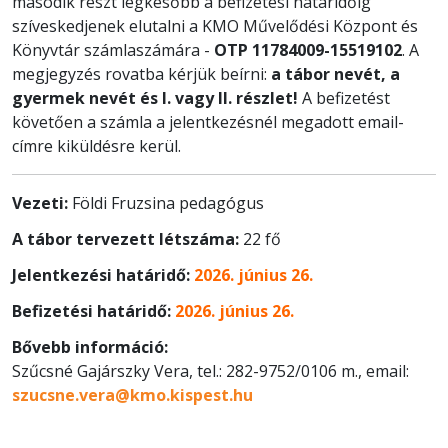
második részt legkésőbb a befizetési határidőig
szíveskedjenek elutalni a KMO Művelődési Központ és
Könyvtár számlaszámára -
OTP 11784009-15519102
. A
megjegyzés rovatba kérjük beírni:
a tábor nevét, a
gyermek nevét és I. vagy II. részlet!
A befizetést
követően a számla a jelentkezésnél megadott email-
címre kiküldésre kerül.
Vezeti:
Földi Fruzsina pedagógus
A tábor tervezett létszáma:
22 fő
Jelentkezési határidő:
2026. június 26.
Befizetési határidő:
2026. június 26.
Bővebb információ:
Szűcsné Gajárszky Vera, tel.: 282-9752/0106 m., email:
szucsne.vera@kmo.kispest.hu