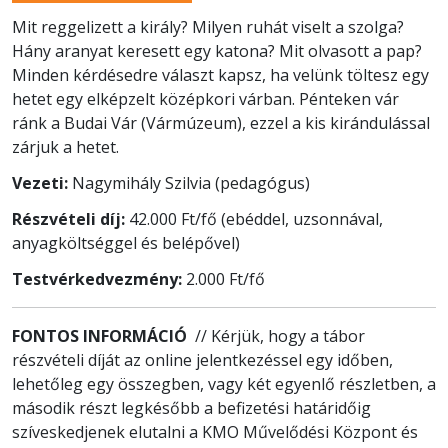
Mit reggelizett a király? Milyen ruhát viselt a szolga?
Hány aranyat keresett egy katona? Mit olvasott a pap?
Minden kérdésedre választ kapsz, ha velünk töltesz egy
hetet egy elképzelt középkori várban. Pénteken vár
ránk a Budai Vár (Vármúzeum), ezzel a kis kirándulással
zárjuk a hetet.
Vezeti:
Nagymihály Szilvia (pedagógus)
Részvételi díj:
42.000 Ft/fő (ebéddel, uzsonnával,
anyagköltséggel és belépővel)
Testvérkedvezmény:
2.000 Ft/fő
FONTOS INFORMÁCIÓ
// Kérjük, hogy a tábor
részvételi díját az online jelentkezéssel egy időben,
lehetőleg egy összegben, vagy két egyenlő részletben, a
második részt legkésőbb a befizetési határidőig
szíveskedjenek elutalni a KMO Művelődési Központ és