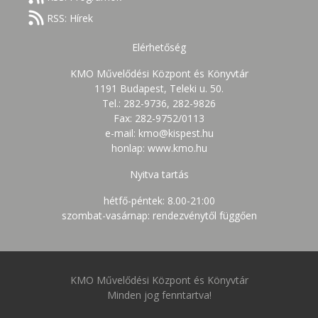
RSS: Hírek
Elérhetőség
KMO Művelődési Központ és Könyvtár
1191 Budapest, Teleki u. 50.
Tel.: 282-9736, 282-9826
Fax: 282-9752/0113
e-mail: kmo@kispest.hu
honlap: www.kmo.hu
Nyitva tartás
hétfő-péntek: 8.00-21:00
szombat-vasárnap: rendezvénytől függően
KMO Művelődési Központ és Könyvtár
Minden jog fenntartva!