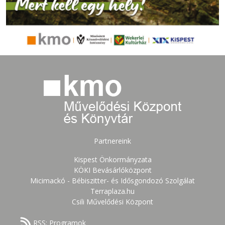
Partnereink
Kispest Önkormányzata
KÖKI Bevásárlóközpont
Micimackó - Bébiszitter- és Idősgondozó Szolgálat
Terraplaza.hu
Csili Művelődési Központ
RSS: Programok