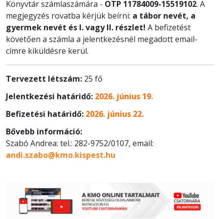
Könyvtár számlaszámára -
OTP 11784009-15519102
. A
megjegyzés rovatba kérjük beírni:
a tábor nevét, a
gyermek nevét és I. vagy II. részlet!
A befizetést
követően a számla a jelentkezésnél megadott email-
címre kiküldésre kerül.
Tervezett létszám:
25 fő
Jelentkezési határidő:
2026. június 19.
Befizetési határidő:
2026. június 22.
Bővebb információ:
Szabó Andrea: tel.: 282-9752/0107, email:
andi.szabo@kmo.kispest.hu