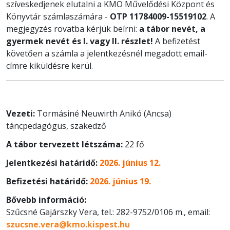
szíveskedjenek elutalni a KMO Művelődési Központ és
Könyvtár számlaszámára -
OTP 11784009-15519102
. A
megjegyzés rovatba kérjük beírni:
a tábor nevét, a
gyermek nevét és I. vagy II. részlet!
A befizetést
követően a számla a jelentkezésnél megadott email-
címre kiküldésre kerül.
Vezeti:
Tormásiné Neuwirth Anikó (Ancsa)
táncpedagógus, szakedző
A tábor tervezett létszáma:
22 fő
Jelentkezési határidő:
2026. június 12.
Befizetési határidő:
2026. június 19.
Bővebb információ:
Szűcsné Gajárszky Vera, tel.: 282-9752/0106 m., email:
szucsne.vera@kmo.kispest.hu