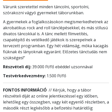
Várunk szeretettel minden táncolni, sportolni,
szórakozni vágyó gyermeket táborunkban.
A gyermekek a foglalkozásokon megismerkedhetnek az
akrobatikus rock and roll tánclépésekkel, és más stílusú
divatos táncokkal is. A tánc mellett filmvetítés,
csapatépítő és vetélkedő játékok is szerepelnek a
tervezett programban. Egy hét vidámság, móka kacagás
fiúknak és lányoknak egyaránt. Előzetes tánctudás nem
szükséges!"
Részvételi díj:
39.000 Ft/fő ebéddel uzsonnával
Testvérkedvezmény:
1.500 Ft/fő
FONTOS INFORMÁCIÓ
// Kérjük, hogy a tábor
részvételi díját az online jelentkezéssel egy időben,
lehetőleg egy összegben, vagy két egyenlő részletben, a
második részt legkésőbb a befizetési határidőig