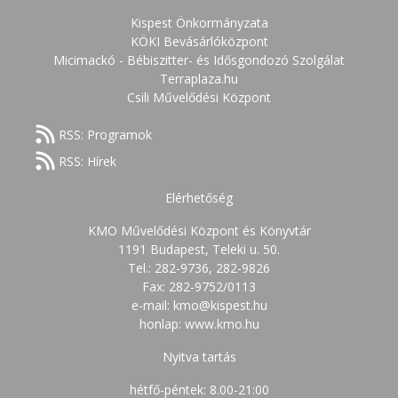
Kispest Önkormányzata
KÖKI Bevásárlóközpont
Micimackó - Bébiszitter- és Idősgondozó Szolgálat
Terraplaza.hu
Csili Művelődési Központ
RSS: Programok
RSS: Hírek
Elérhetőség
KMO Művelődési Központ és Könyvtár
1191 Budapest, Teleki u. 50.
Tel.: 282-9736, 282-9826
Fax: 282-9752/0113
e-mail: kmo@kispest.hu
honlap: www.kmo.hu
Nyitva tartás
hétfő-péntek: 8.00-21:00