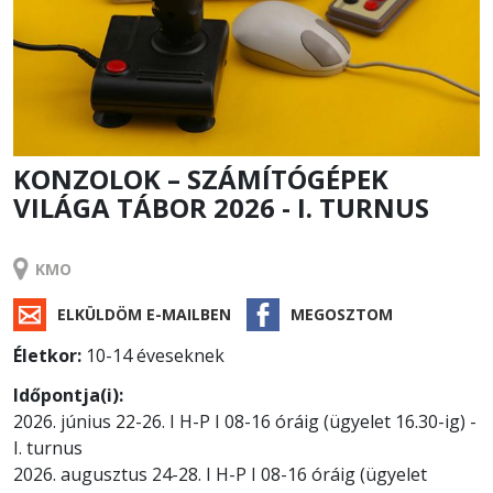
KONZOLOK – SZÁMÍTÓGÉPEK
VILÁGA TÁBOR 2026 - I. TURNUS
TÁBOR
KMO
ELKÜLDÖM E-MAILBEN
MEGOSZTOM
Életkor:
10-14 éveseknek
Időpontja(i):
2026. június 22-26. I H-P I 08-16 óráig (ügyelet 16.30-ig) -
I. turnus
2026. augusztus 24-28. I H-P I 08-16 óráig (ügyelet