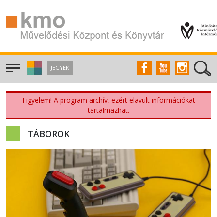
JEGYEK
Figyelem! A program archív, ezért elavult információkat
tartalmazhat.
TÁBOROK