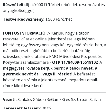
Részvételi díj:
40.000 Ft/fő/hét (ebéddel, uzsonnával és
anyagköltséggel)
Testvérkedvezmény:
1.500 Ft/fő/hét
FONTOS INFORMÁCIÓ
// Kérjük, hogy a tábor
részvételi díját az online jelentkezéssel egy időben,
lehetőleg egy összegben, vagy két egyenlő részletben, a
második részt legkésőbb a befizetési határidőig
szíveskedjenek elutalni a KMO Művelődési Központ és
Könyvtár számlaszámára -
OTP 11784009-15519102
. A
megjegyzés rovatba kérjük beírni:
a tábor nevét, a
gyermek nevét és I. vagy II. részlet!
A befizetést
követően a számla a jelentkezésnél megadott email-
címre kiküldésre kerül.
Vezeti:
Szakács Gábor (ReGamEX) és Sz. Urbán Szilvia
Tervezett létszám:
20 fő