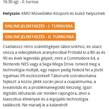
16.30-ig) - II. turnus
Helyszín:
KMO Művelődési Központ és külső helyszínek
ONLINE JELENTKEZÉS - I. TURNUSRA
ONLINE JELENTKEZÉS - II. TURNUSRA
Csatlakozz retro számítógépes táborunkhoz, és utazz
vissza a videojátékok aranykorába! Próbáld ki a 80-as és
90-es évek legendás gépeit, mint a Commodore 64, a
Nintendo NES vagy a Sega Mega Drive. Ismerd meg a
technológia múltját, egy napon pedig fedezd fel a jövőt
izgalmas VR-eszközökkel! Táborunk szórakoztatva
fejleszt: a közös játék során javul a csapatmunka, a
kreativitás és a problémamegoldó készség. Igazi
digitális időutazás vár minden rajongóra, ahol a
klasszikus élmények és a legújabb technológia
találkozik. Ne maradj le a kalandról!