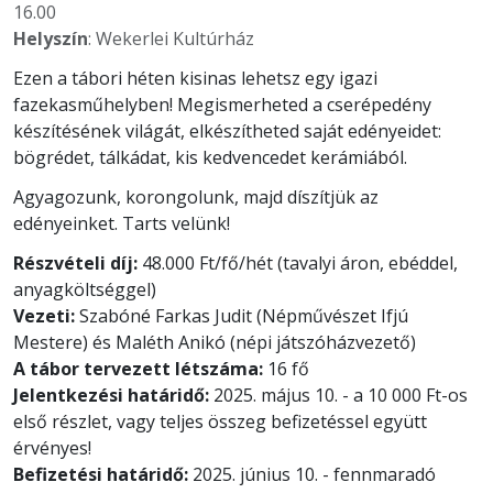
16.00
Helyszín
: Wekerlei Kultúrház
Ezen a tábori héten kisinas lehetsz egy igazi
fazekasműhelyben! Megismerheted a cserépedény
készítésének világát, elkészítheted saját edényeidet:
bögrédet, tálkádat, kis kedvencedet kerámiából.
Agyagozunk, korongolunk, majd díszítjük az
edényeinket. Tarts velünk!
Részvételi díj:
48.000 Ft/fő/hét (tavalyi áron, ebéddel,
anyagköltséggel)
Vezeti:
Szabóné Farkas Judit (Népművészet Ifjú
Mestere) és Maléth Anikó (népi játszóházvezető)
A tábor tervezett létszáma:
16 fő
Jelentkezési határidő:
2025. május 10. - a 10 000 Ft-os
első részlet, vagy teljes összeg befizetéssel együtt
érvényes!
Befizetési határidő:
2025. június 10. - fennmaradó