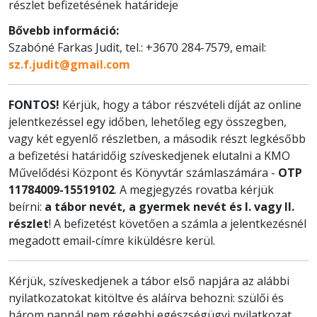
részlet befizetésének határideje
Bővebb információ:
Szabóné Farkas Judit, tel.: +3670 284-7579, email:
sz.f.judit@gmail.com
FONTOS!
Kérjük, hogy a tábor részvételi díját az online
jelentkezéssel egy időben, lehetőleg egy összegben,
vagy két egyenlő részletben, a második részt legkésőbb
a befizetési határidőig szíveskedjenek elutalni a KMO
Művelődési Központ és Könyvtár számlaszámára -
OTP
11784009-15519102
. A megjegyzés rovatba kérjük
beírni:
a tábor nevét, a gyermek nevét és I. vagy II.
részlet
! A befizetést követően a számla a jelentkezésnél
megadott email-címre kiküldésre kerül.
Kérjük, szíveskedjenek a tábor első napjára az alábbi
nyilatkozatokat kitöltve és aláírva behozni: szülői és
három napnál nem régebbi egészségügyi nyilatkozat.