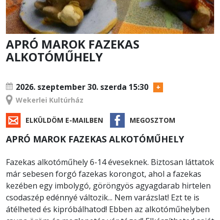
APRÓ MAROK FAZEKAS
ALKOTÓMŰHELY
TANFOLYAM
2026. szeptember 30.
szerda 15:30
Wekerlei Kultúrház
ELKÜLDÖM E-MAILBEN
MEGOSZTOM
APRÓ MAROK FAZEKAS ALKOTÓMŰHELY
Fazekas alkotóműhely 6-14 éveseknek. Biztosan láttatok
már sebesen forgó fazekas korongot, ahol a fazekas
kezében egy imbolygó, göröngyös agyagdarab hirtelen
csodaszép edénnyé változik... Nem varázslat! Ezt te is
átélheted és kipróbálhatod! Ebben az alkotóműhelyben