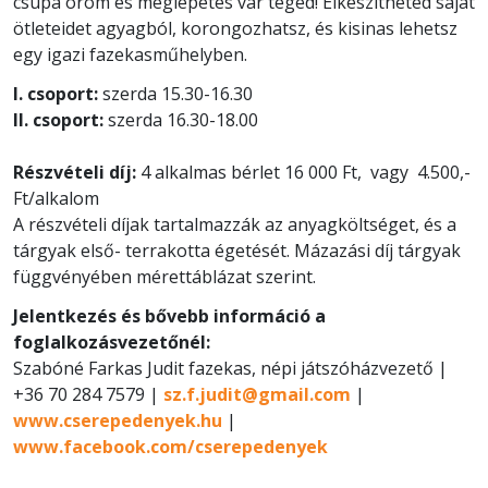
csupa öröm és meglepetés vár téged! Elkészítheted saját
ötleteidet agyagból, korongozhatsz, és kisinas lehetsz
egy igazi fazekasműhelyben.
I. csoport:
szerda 15.30-16.30
II. csoport:
szerda 16.30-18.00
Részvételi díj:
4 alkalmas bérlet 16 000 Ft, vagy 4.500,-
Ft/alkalom
A részvételi díjak tartalmazzák az anyagköltséget, és a
tárgyak első- terrakotta égetését. Mázazási díj tárgyak
függvényében mérettáblázat szerint.
Jelentkezés és bővebb információ a
foglalkozásvezetőnél:
Szabóné Farkas Judit fazekas, népi játszóházvezető |
+36 70 284 7579 |
sz.f.judit@gmail.com
|
www.cserepedenyek.hu
|
www.facebook.com/cserepedenyek