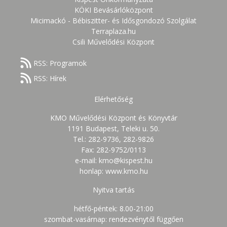
KÖKI Bevásárlóközpont
Micimackó - Bébiszitter- és Idősgondozó Szolgálat
Terraplaza.hu
Csili Művelődési Központ
RSS: Programok
RSS: Hírek
Elérhetőség
KMO Művelődési Központ és Könyvtár
1191 Budapest, Teleki u. 50.
Tel.: 282-9736, 282-9826
Fax: 282-9752/0113
e-mail: kmo@kispest.hu
honlap: www.kmo.hu
Nyitva tartás
hétfő-péntek: 8.00-21:00
szombat-vasárnap: rendezvénytől függően