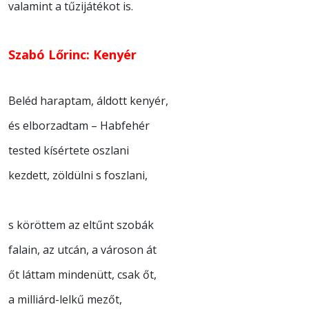
valamint a tűzijátékot is.
Szabó Lőrinc: Kenyér
Beléd haraptam, áldott kenyér,
és elborzadtam – Habfehér
tested kísértete oszlani
kezdett, zöldülni s foszlani,
s köröttem az eltűnt szobák
falain, az utcán, a városon át
őt láttam mindenütt, csak őt,
a milliárd-lelkű mezőt,