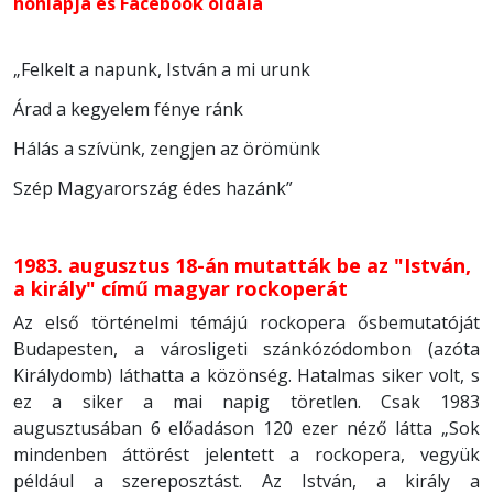
honlapja és Facebook oldala
„Felkelt a napunk, István a mi urunk
Árad a kegyelem fénye ránk
Hálás a szívünk, zengjen az örömünk
Szép Magyarország édes hazánk”
1983. augusztus 18-án mutatták be az "István,
a király" című magyar rockoperát
Az első történelmi témájú rockopera ősbemutatóját
Budapesten, a városligeti szánkózódombon (azóta
Királydomb) láthatta a közönség. Hatalmas siker volt, s
ez a siker a mai napig töretlen. Csak 1983
augusztusában 6 előadáson 120 ezer néző látta „Sok
mindenben áttörést jelentett a rockopera, vegyük
például a szereposztást. Az István, a király a