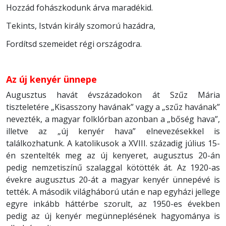
Hozzád fohászkodunk árva maradékid.
Tekints, István király szomorú hazádra,
Fordítsd szemeidet régi országodra.
Az új kenyér ünnepe
Augusztus havát évszázadokon át Szűz Mária
tiszteletére „Kisasszony havának” vagy a „szűz havának”
nevezték, a magyar folklórban azonban a „bőség hava”,
illetve az „új kenyér hava” elnevezésekkel is
találkozhatunk. A katolikusok a XVIII. századig július 15-
én szentelték meg az új kenyeret, augusztus 20-án
pedig nemzetiszínű szalaggal kötötték át. Az 1920-as
évekre augusztus 20-át a magyar kenyér ünnepévé is
tették. A második világháború után e nap egyházi jellege
egyre inkább háttérbe szorult, az 1950-es években
pedig az új kenyér megünneplésének hagyománya is