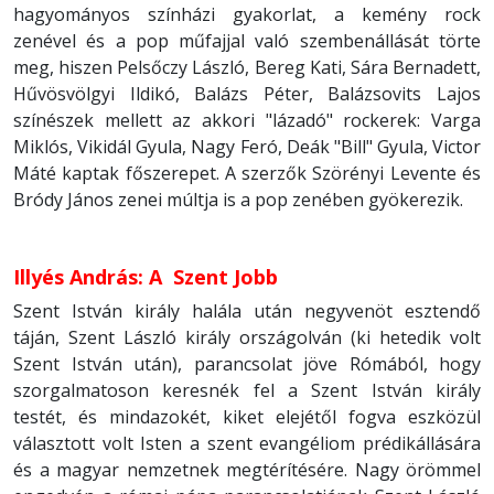
hagyományos színházi gyakorlat, a kemény rock
zenével és a pop műfajjal való szembenállását törte
meg, hiszen Pelsőczy László, Bereg Kati, Sára Bernadett,
Hűvösvölgyi Ildikó, Balázs Péter, Balázsovits Lajos
színészek mellett az akkori "lázadó" rockerek: Varga
Miklós, Vikidál Gyula, Nagy Feró, Deák "Bill" Gyula, Victor
Máté kaptak főszerepet. A szerzők Szörényi Levente és
Bródy János zenei múltja is a pop zenében gyökerezik.
Illyés András: A Szent Jobb
Szent István király halála után negyvenöt esztendő
táján, Szent László király országolván (ki hetedik volt
Szent István után), parancsolat jöve Rómából, hogy
szorgalmatoson keresnék fel a Szent István király
testét, és mindazokét, kiket elejétől fogva eszközül
választott volt Isten a szent evangéliom prédikállására
és a magyar nemzetnek megtérítésére. Nagy örömmel