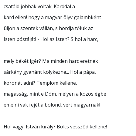
csatáid jobbak voltak. Karddal a
kard ellen! hogy a magyar ölyv galambként
üljön a szentek vállán, s hordja tőlük az
Isten póstáját! - Hol az Isten? S hol a harc,
mely békét igér? Ma minden harc eretnek
sárkány gyanánt kölykezne... Hol a pápa,
koronát adni? Templom kellene,
magasság, mint e Dóm, mélyen a közös égbe
emelni vak fejét a bolond, vert magyarnak!
Hol vagy, István király? Bölcs vessződ kellene!