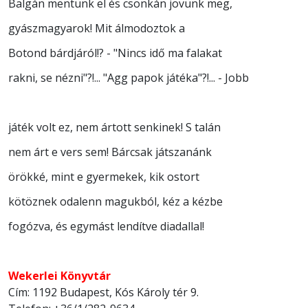
Balgán mentünk el és csonkán jövünk meg,
gyászmagyarok! Mit álmodoztok a
Botond bárdjáról!? - "Nincs idő ma falakat
rakni, se nézni"?!... "Agg papok játéka"?!... - Jobb
játék volt ez, nem ártott senkinek! S talán
nem árt e vers sem! Bárcsak játszanánk
örökké, mint e gyermekek, kik ostort
kötöznek odalenn magukból, kéz a kézbe
fogózva, és egymást lendítve diadallal!
Wekerlei Könyvtár
Cím: 1192 Budapest, Kós Károly tér 9.