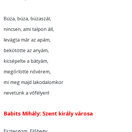
Búza, búza, búzaszál,
nincsen, ami talpon áll,
levágta már az apám,
bekötötte az anyám,
kicsépelte a bátyám,
megőrlötte nővérem,
mi meg majd lakodalomkor
nevetünk a vőfélyen!
Babits Mihály: Szent király városa
Esztergom, Előhegy