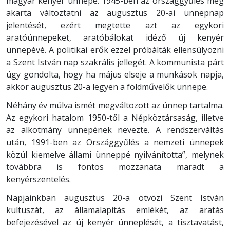
magyar kenyér ünnepe. 1945-ben az országgyűlés meg
akarta változtatni az augusztus 20-ai ünnepnap
jelentését, ezért megtette azt az egykori
aratóünnepeket, aratóbálokat idéző új kenyér
ünnepévé. A politikai erők ezzel próbálták ellensúlyozni
a Szent István nap szakrális jellegét. A kommunista párt
úgy gondolta, hogy ha május elseje a munkások napja,
akkor augusztus 20-a legyen a földművelők ünnepe.
Néhány év múlva ismét megváltozott az ünnep tartalma.
Az egykori hatalom 1950-től a Népköztársaság, illetve
az alkotmány ünnepének nevezte. A rendszerváltás
után, 1991-ben az Országgyűlés a nemzeti ünnepek
közül kiemelve állami ünneppé nyilvánította”, melynek
továbbra is fontos mozzanata maradt a
kenyérszentelés.
Napjainkban augusztus 20-a ötvözi Szent István
kultuszát, az államalapítás emlékét, az aratás
befejezésével az új kenyér ünneplését, a tisztavatást,