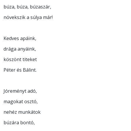
búza, búza, búzaszár,
növekszik a súlya már!
Kedves apáink,
drága anyáink,
köszönt titeket
Péter és Bálint.
Jóreményt adó,
magokat osztó,
nehéz munkátok
búzára bontó,