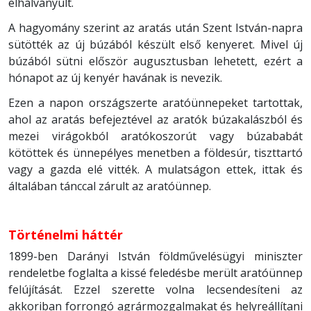
elhalványult.
A hagyomány szerint az aratás után Szent István-napra
sütötték az új búzából készült első kenyeret. Mivel új
búzából sütni először augusztusban lehetett, ezért a
hónapot az új kenyér havának is nevezik.
Ezen a napon országszerte aratóünnepeket tartottak,
ahol az aratás befejeztével az aratók búzakalászból és
mezei virágokból aratókoszorút vagy búzababát
kötöttek és ünnepélyes menetben a földesúr, tiszttartó
vagy a gazda elé vitték. A mulatságon ettek, ittak és
általában tánccal zárult az aratóünnep.
Történelmi háttér
1899-ben Darányi István földművelésügyi miniszter
rendeletbe foglalta a kissé feledésbe merült aratóünnep
felújítását. Ezzel szerette volna lecsendesíteni az
akkoriban forrongó agrármozgalmakat és helyreállítani