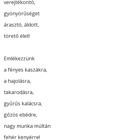
verejtékontó,
gyönyörűséget
árasztó, áldott,
törető élet!
Emlékezzünk
a fényes kaszákra,
a hajolásra,
takarodásra,
gyűrűs kalácsra,
gőzös ebédre,
nagy munka múltán
fehér kenyérre!