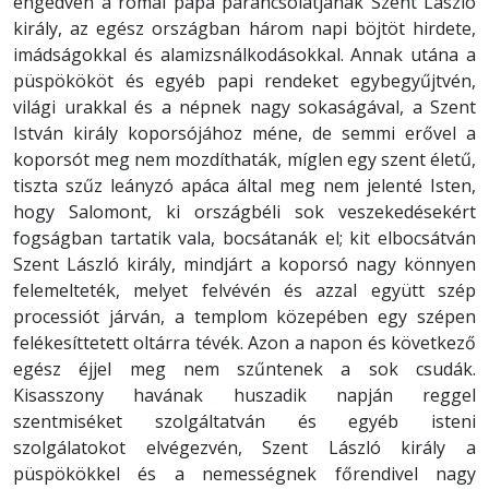
engedvén a római pápa parancsolatjának Szent László
király, az egész országban három napi böjtöt hirdete,
imádságokkal és alamizsnálkodásokkal. Annak utána a
püspökököt és egyéb papi rendeket egybegyűjtvén,
világi urakkal és a népnek nagy sokaságával, a Szent
István király koporsójához méne, de semmi erővel a
koporsót meg nem mozdíthaták, míglen egy szent életű,
tiszta szűz leányzó apáca által meg nem jelenté Isten,
hogy Salomont, ki országbéli sok veszekedésekért
fogságban tartatik vala, bocsátanák el; kit elbocsátván
Szent László király, mindjárt a koporsó nagy könnyen
felemelteték, melyet felvévén és azzal együtt szép
processiót járván, a templom közepében egy szépen
felékesíttetett oltárra tévék. Azon a napon és következő
egész éjjel meg nem szűntenek a sok csudák.
Kisasszony havának huszadik napján reggel
szentmiséket szolgáltatván és egyéb isteni
szolgálatokot elvégezvén, Szent László király a
püspökökkel és a nemességnek főrendivel nagy