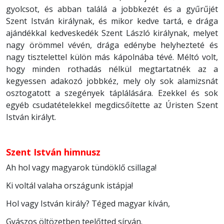
gyolcsot, és abban találá a jobbkezét és a gyűrűjét
Szent István királynak, és mikor kedve tartá, e drága
ajándékkal kedveskedék Szent László királynak, melyet
nagy örömmel vévén, drága edénybe helyhezteté és
nagy tisztelettel külön más kápolnába tévé. Méltó volt,
hogy minden rothadás nélkül megtartatnék az a
kegyessen adakozó jobbkéz, mely oly sok alamizsnát
osztogatott a szegények táplálására. Ezekkel és sok
egyéb csudatételekkel megdicsőítette az Úristen Szent
István királyt.
Szent István himnusz
Ah hol vagy magyarok tündöklő csillaga!
Ki voltál valaha országunk istápja!
Hol vagy István király? Téged magyar kíván,
Gyászos öltözetben teelőtted sírván.