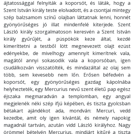
ájtatossággal felnyiták a koporsót, és láták, hogy a
Szent István király teste elolvadott, és a csontjai mintegy
szép balzsamom színű olajban láttatnak lenni, honnét
gyönyörűséges jó illat mindenfelé kiterjede. Szent
László király szorgalmatoson keresvén a Szent István
király gyűrűjét, a püspökök keze által, kezdé
kimeríttetni a testből lött megnevezett olajt ezüst
edényekbe, de mivelhogy amennyit kimerítnek vala,
magától annyi sokasodik vala a koporsóban, igen
csudálkozván visszatölték, és mindazáltal az olaj sem
több, sem kevesebb nem lőn. Erősen béfedvén a
koporsót, egy gyönyörűséges gazdag kápolnába
helyhezteték, egy Mercurius nevű szent életű pap egész
éjszaka megmaradván a templomban, egy angyal
megjelenék néki szép ifjú képében, és tiszta gyolcsban
bétakart ajándékot ada, mondván: Mercuri, vedd
kezedbe, amit oly igen kívántál, és némely napokig
magadnál tartván, azután vidd László királyhoz. Nagy
örömmel bételvén Mercurius, mindjárt kitűré a tiszta