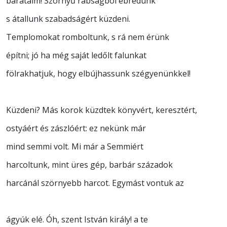
barátaim! Szörnyű rabságból ébredünk
s átallunk szabadságért küzdeni.
Templomokat romboltunk, s rá nem érünk
építni; jó ha még saját ledőlt falunkat
fölrakhatjuk, hogy elbújhassunk szégyenünkkel!
Küzdeni? Más korok küzdtek könyvért, keresztért,
ostyáért és zászlóért: ez nekünk már
mind semmi volt. Mi már a Semmiért
harcoltunk, mint üres gép, barbár századok
harcánál szörnyebb harcot. Egymást vontuk az
ágyúk elé. Óh, szent István király! a te