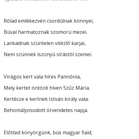
Rólad emlékezvén csordúlnak könnyei,
Búval harmatoznak szomorú mezei.
Lankadnak szüntelen vitézlő karjai,
Nem szünnek iszonyú sírástól szemei.
Virágos kert vala híres Pannónia,
Mely kertet öntözé híven Szűz Mária.
Kertésze e kertnek István király vala:
Behomályosodott örvendetes napja.
Előtted könyörgünk, bús magyar fiaid,