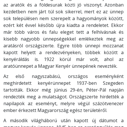
az aratók és a földesurak közti jó viszonyt. Azonban
kezdetben nem járt túl sok sikerrel, mert ez az ünnep
sok településen nem szerepelt a hagyományok között,
ezért két évvel később újra kiadta a rendeletet. Ekkor
már több város és falu eleget tett a felhívásnak és
kisebb nagyobb ünnepségekkel emlékeztek meg az
aratásról országszerte. Egyre több ünnepi mozzanat
kapott helyett a rendezvényeken, többek között a
kenyéráldás is. 1922 körül már volt, ahol az
aratóünnepet a Magyar Kenyér ünnepének nevezték.
Az első nagyszabású, országos eseményként
meghirdetett kenyérünnepet 1937-ben Szegeden
tartották. Ekkor még június 29-én, Péter-Pál napján
rendezték meg a mulatságot. Országszerte hirdették a
napilapok az eseményt, melyre végül százötvenezer
ember érkezett Magyarország egész területéről.
A második világháború után kapott új dátumot a