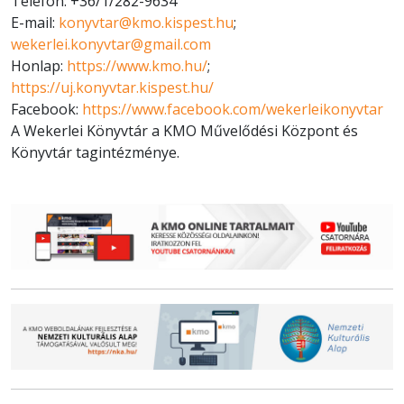
Telefon: +36/1/282-9634
E-mail:
konyvtar@kmo.kispest.hu
;
wekerlei.konyvtar@gmail.com
Honlap:
https://www.kmo.hu/
;
https://uj.konyvtar.kispest.hu/
Facebook:
https://www.facebook.com/wekerleikonyvtar
A Wekerlei Könyvtár a KMO Művelődési Központ és
Könyvtár tagintézménye.