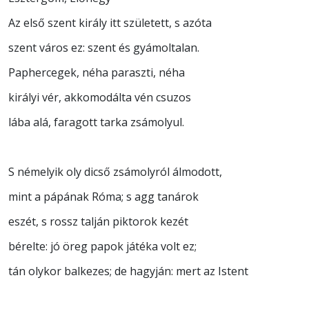
Az első szent király itt született, s azóta
szent város ez: szent és gyámoltalan.
Paphercegek, néha paraszti, néha
királyi vér, akkomodálta vén csuzos
lába alá, faragott tarka zsámolyul.
S némelyik oly dicső zsámolyról álmodott,
mint a pápának Róma; s agg tanárok
eszét, s rossz talján piktorok kezét
bérelte: jó öreg papok játéka volt ez;
tán olykor balkezes; de hagyján: mert az Istent