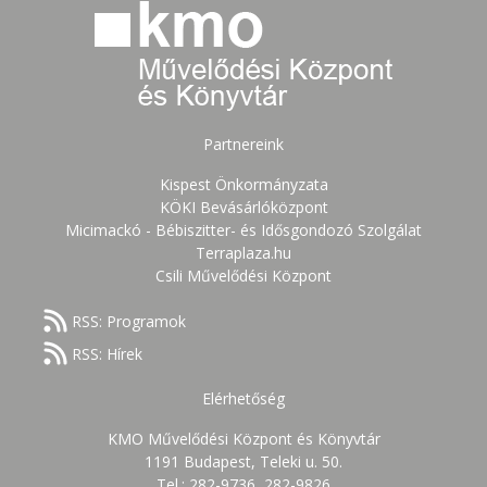
Partnereink
Kispest Önkormányzata
KÖKI Bevásárlóközpont
Micimackó - Bébiszitter- és Idősgondozó Szolgálat
Terraplaza.hu
Csili Művelődési Központ
RSS: Programok
RSS: Hírek
Elérhetőség
KMO Művelődési Központ és Könyvtár
1191 Budapest, Teleki u. 50.
Tel.: 282-9736, 282-9826