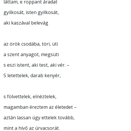
láttam, e roppant áradat
gyilkosát, isten gyilkosát,
aki kaszával belevág
az örök csodába, töri, üti
a szent anyagot, megsüti
s eszi istent, aki test, aki vér. –
S letettelek, darab kenyér,
s fölvettelek, elnéztelek,
magamban éreztem az életedet –
aztán lassan úgy ettelek tovább,
mint a hívő az úrvacsorát.