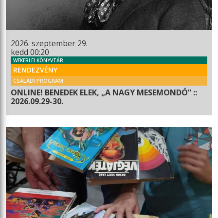
2026. szeptember 29.
kedd 00:20
WEKERLEI KÖNYVTÁR
RENDEZVÉNY
CSALÁDI PROGRAM
ONLINE! BENEDEK ELEK, „A NAGY MESEMONDÓ” ::
2026.09.29-30.