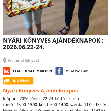
NYÁRI KÖNYVES AJÁNDÉKNAPOK ::
2026.06.22-24.
RENDEZVÉNY
Wekerlei Könyvtár
ELKÜLDÖM E-MAILBEN
MEGOSZTOM
INGYENES
Nyári Könyves Ajándéknapok
Időpont: 2026. június 22-24. hétfő-szerda
/hétfő: 15.00-19.00; kedd: 9.00-14.00; szerda: 11.00-18.00/
Helyszín: Wekerlei Könyvtár programhelyszíne: 1192 Bp,