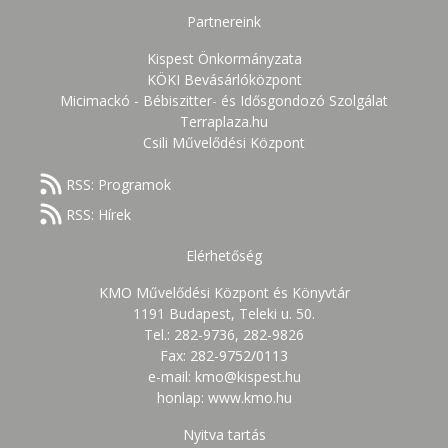
Partnereink
Kispest Önkormányzata
KÖKI Bevásárlóközpont
Micimackó - Bébiszitter- és Idősgondozó Szolgálat
Terraplaza.hu
Csili Művelődési Központ
RSS: Programok
RSS: Hírek
Elérhetőség
KMO Művelődési Központ és Könyvtár
1191 Budapest, Teleki u. 50.
Tel.: 282-9736, 282-9826
Fax: 282-9752/0113
e-mail: kmo@kispest.hu
honlap: www.kmo.hu
Nyitva tartás