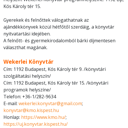
Kós Károly tér 15.
Gyerekek és felnőttek válogathatnak az
ajándékkönyvek közül hétfőtől szerdáig, a könyvtár
nyitvatartási idejében.
A felnőtt- és gyermekirodalomból bárki díjmentesen
választhat magának.
Wekerlei Könyvtár
Cím: 1192 Budapest, Kós Károly tér 9. /könyvtári
szolgáltatási helyszín/
Cím: 1192 Budapest, Kós Károly tér 15. /könyvtári
programok helyszíne/
Telefon: +36-1/282-9634
E-mail:
wekerlei.konyvtar@gmail.com
;
konyvtar@kmo.kispest.hu
Honlap:
https://www.kmo.hu/
;
https://uj.konyvtar.kispest.hu/