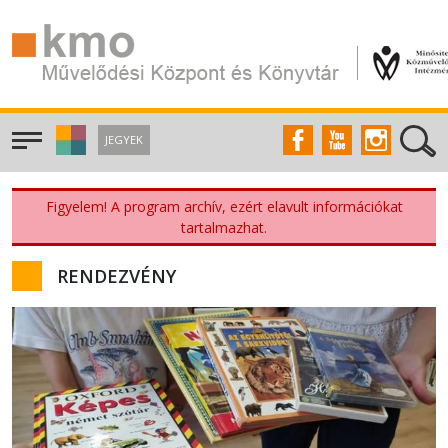
JEGYEK
Figyelem! A program archív, ezért elavult információkat
tartalmazhat.
RENDEZVÉNY