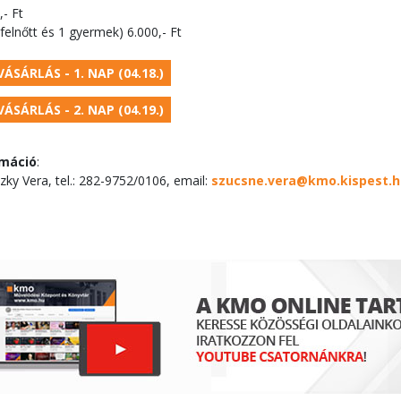
- Ft
 felnőtt és 1 gyermek) 6.000,- Ft
ÁSÁRLÁS - 1. NAP (04.18.)
ÁSÁRLÁS - 2. NAP (04.19.)
rmáció
:
ky Vera, tel.: 282-9752/0106, email:
szucsne.vera@kmo.kispest.h