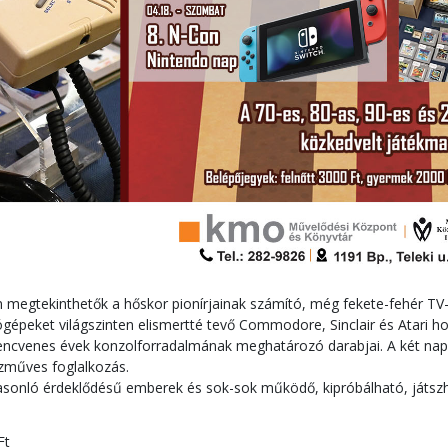
megtekinthetők a hőskor pionírjainak számító, még fekete-fehér TV-k
ógépeket világszinten elismertté tevő Commodore, Sinclair és Atari 
kilencvenes évek konzolforradalmának meghatározó darabjai. A két nap
zműves foglalkozás.
hasonló érdeklődésű emberek és sok-sok működő, kipróbálható, játszha
Ft