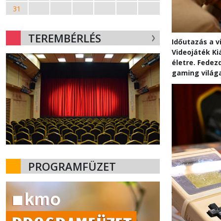
31
1
2
3
4
5
6
TEREMBÉRLÉS
Időutazás a v
Videojáték Ki
életre. Fedez
gaming világ
PROGRAMFÜZET