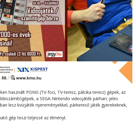
en használt PONG (TV-foci, TV-tenisz, pálcika tenisz) gépek, az
hobbiszámítógépek, a SEGA-Nintendo videojáték párharc jeles
ban lesz kvízjáték nyereményekkel, párkereső játék gyerekeknek,
tó gép teszi teljessé az élményt.