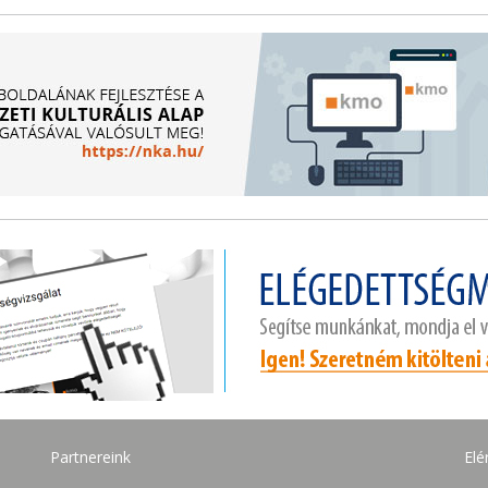
Partnereink
Elé