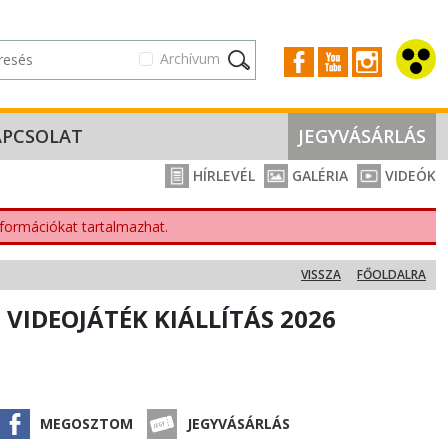
Archívum
APCSOLAT
JEGYVÁSÁRLÁS
HÍRLEVÉL
GALÉRIA
VIDEÓK
nformációkat tartalmazhat.
VISSZA
FŐOLDALRA
 VIDEOJÁTÉK KIÁLLÍTÁS 2026
MEGOSZTOM
JEGYVÁSÁRLÁS