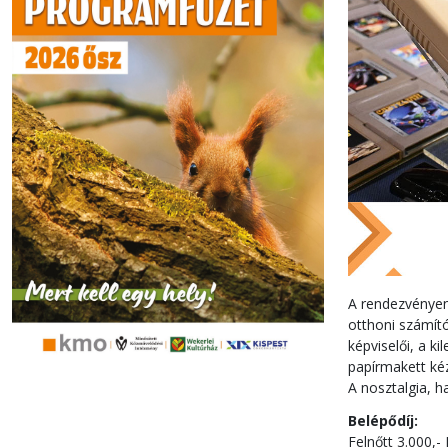
A rendezvényen 
otthoni számít
képviselői, a 
papírmakett ké
A nosztalgia, 
Belépődíj:
Felnőtt 3.000,- 