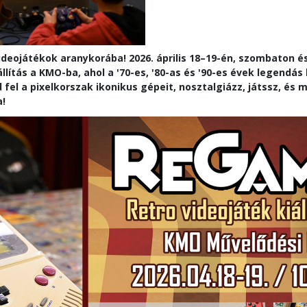
ideojátékok aranykorába! 2026. április 18–19-én, szombaton é
állítás a KMO-ba, ahol a '70-es, '80-as és '90-es évek legendá
d fel a pixelkorszak ikonikus gépeit, nosztalgiázz, játssz, é
a!