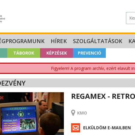
ÉGPROGRAMUNK
HÍREK
SZOLGÁLTATÁSOK
K
TÁBOROK
KÉPZÉSEK
PREVENCIÓ
Figyelem! A program archív, ezért elavult i
DEZVÉNY
REGAMEX - RETRO
RENDEZVÉNY
KMO
ELKÜLDÖM E-MAILBEN