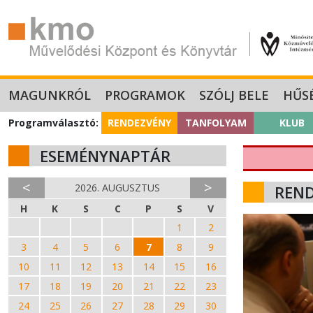
MAGUNKRÓL
PROGRAMOK
SZÓLJ BELE
HŰS
Programválasztó:
RENDEZVÉNY
TANFOLYAM
KLUB
ESEMÉNYNAPTÁR
<
>
2026. AUGUSZTUS
REN
H
K
S
C
P
S
V
27
28
29
30
31
1
2
3
4
5
6
7
8
9
10
11
12
13
14
15
16
17
18
19
20
21
22
23
24
25
26
27
28
29
30