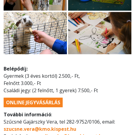
Belépődíj:
Gyermek (3 éves kortól) 2.500,- Ft,
Felnőtt 3.000,- Ft
Családi jegy: (2 felnőtt, 1 gyerek) 7.500,- Ft
ONLINE JEGYVÁSÁRLÁS
További információ
:
Szűcsné Gajárszky Vera, tel 282-9752/0106, email:
szucsne.vera@kmo.kispest.hu