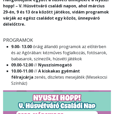
hopp! – V. Húsvétváró családi napon, ahol március
29-én, 9 és 13 óra között játékos, vidám programok
várják az egész családot egy közös, ünnepváró
délelőttre.
PROGRAMOK
9.00- 13.00
óráig állandó programok az előtérben
és az Agórában: kézműves foglalkozás, fotósarok,
babasarok, színezők, húsvéti játékok
09.00-12.00
//
Nyuszisimogató
10.00-11.00
//
A kiskakas gyémánt
félrajcárja
zenés, díszletes mesejáték (Mesekocsi
Színház)