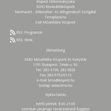
Kispest Önkormányzata
KÖKI Bevásárlóközpont
Micimackó - Bébiszitter- és Idősgondozó Szolgálat
Terraplaza.hu
Csili Művelődési Központ
RSS: Programok
RSS: Hírek
Elérhetőség
KMO Művelődési Központ és Könyvtár
1191 Budapest, Teleki u. 50.
Tel.: 282-9736, 282-9826
Fax: 282-9752/0113
e-mail: kmo@kispest.hu
honlap: www.kmo.hu
Nyitva tartás
hétfő-péntek: 8.00-21:00
szombat-vasárnap: rendezvénytől függően