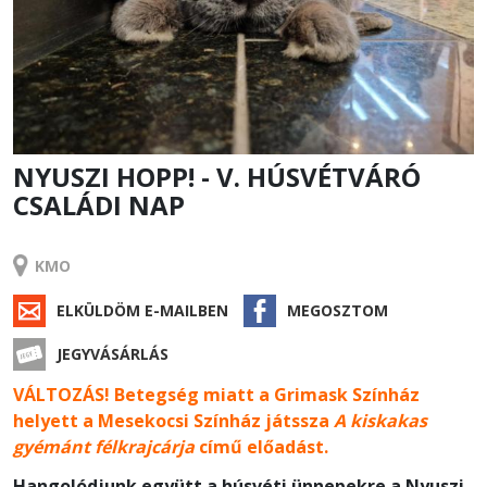
NYUSZI HOPP! - V. HÚSVÉTVÁRÓ
CSALÁDI NAP
RENDEZVÉNY
KMO
ELKÜLDÖM E-MAILBEN
MEGOSZTOM
JEGYVÁSÁRLÁS
VÁLTOZÁS! Betegség miatt a Grimask Színház
helyett a Mesekocsi Színház játssza
A kiskakas
gyémánt félkrajcárja
című előadást.
Hangolódjunk együtt a húsvéti ünnepekre a Nyuszi