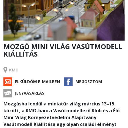
MOZGÓ MINI VILÁG VASÚTMODELL
KIÁLLÍTÁS
RENDEZVÉNY
KMO
ELKÜLDÖM E-MAILBEN
MEGOSZTOM
JEGYVÁSÁRLÁS
Mozgásba lendül a miniatűr világ március 13–15.
között, a KMO-ban: a Vasútmodellező Klub és a Élő
Mini-Világ Környezetvédelmi Alapítvány
Vasútmodell Kiállítása egy olyan családi élményt