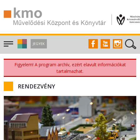
JEGYEK
Figyelem! A program archív, ezért elavult információkat
tartalmazhat.
RENDEZVÉNY