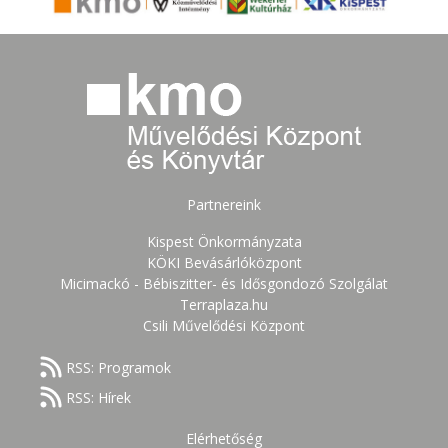
Partnereink
Kispest Önkormányzata
KÖKI Bevásárlóközpont
Micimackó - Bébiszitter- és Idősgondozó Szolgálat
Terraplaza.hu
Csili Művelődési Központ
RSS: Programok
RSS: Hírek
Elérhetőség