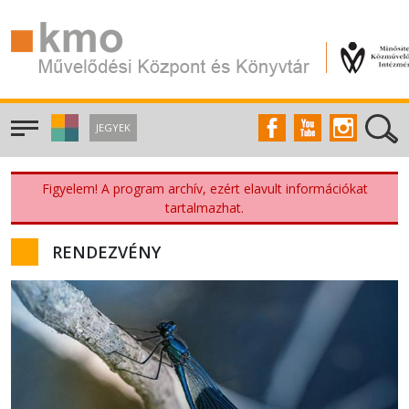
JEGYEK
Figyelem! A program archív, ezért elavult információkat
tartalmazhat.
RENDEZVÉNY