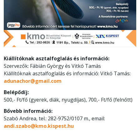
Kiállítóknak asztalfoglalás és információ:
Szervezők: Fábián György és Vitkó Tamás
Kiállítóknak asztalfoglalás és információ: Vitkó Tamás:
adunachor@gmail.com
Belépődíj:
500,- Ft/fő (gyerek, diák, nyugdíjas), 700,- Ft/fő (felnőtt)
Bővebb információ:
Szabó Andrea, tel.: 282-9752/0107 m., email:
andi.szabo@kmo.kispest.hu