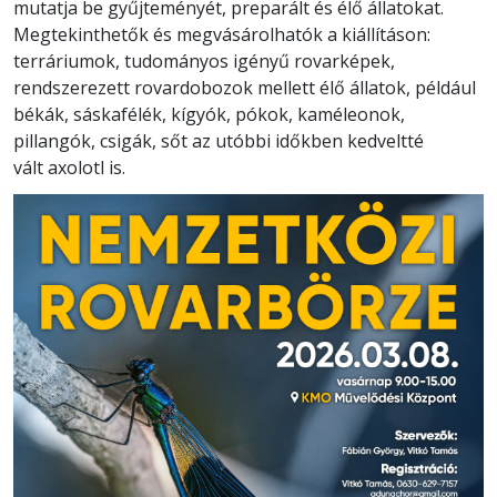
mutatja be gyűjteményét, preparált és élő állatokat.
Megtekinthetők és megvásárolhatók a kiállításon:
terráriumok, tudományos igényű rovarképek,
rendszerezett rovardobozok mellett élő állatok, például
békák, sáskafélék, kígyók, pókok, kaméleonok,
pillangók, csigák, sőt az utóbbi időkben kedveltté
vált axolotl is.