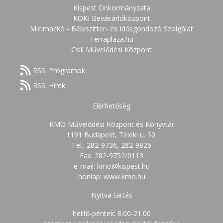
Kispest Önkormányzata
KÖKI Bevásárlóközpont
Micimackó - Bébiszitter- és Idősgondozó Szolgálat
Terraplaza.hu
Csili Művelődési Központ
RSS: Programok
RSS: Hírek
Elérhetőség
KMO Művelődési Központ és Könyvtár
1191 Budapest, Teleki u. 50.
Tel.: 282-9736, 282-9826
Fax: 282-9752/0113
e-mail: kmo@kispest.hu
honlap: www.kmo.hu
Nyitva tartás
hétfő-péntek: 8.00-21:00