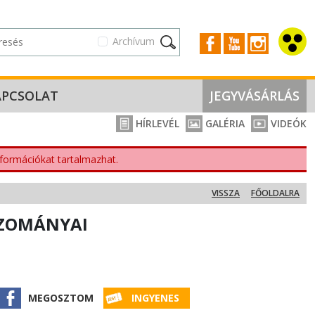
Archívum
APCSOLAT
JEGYVÁSÁRLÁS
HÍRLEVÉL
GALÉRIA
VIDEÓK
nformációkat tartalmazhat.
VISSZA
FŐOLDALRA
ZOMÁNYAI
MEGOSZTOM
INGYENES