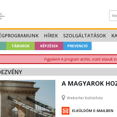
ÉGPROGRAMUNK
HÍREK
SZOLGÁLTATÁSOK
K
TÁBOROK
KÉPZÉSEK
PREVENCIÓ
Figyelem! A program archív, ezért elavult i
DEZVÉNY
A MAGYAROK HO
RENDEZVÉNY
Wekerlei Kultúrház
ELKÜLDÖM E-MAILBEN