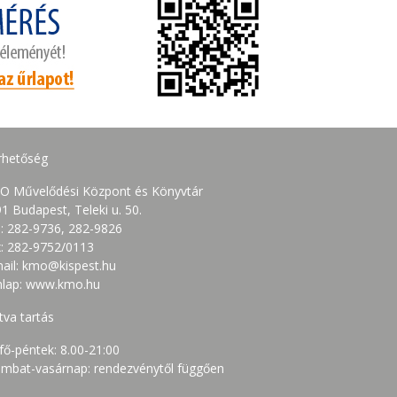
rhetőség
O Művelődési Központ és Könyvtár
1 Budapest, Teleki u. 50.
.: 282-9736, 282-9826
: 282-9752/0113
ail: kmo@kispest.hu
nlap: www.kmo.hu
tva tartás
fő-péntek: 8.00-21:00
mbat-vasárnap: rendezvénytől függően