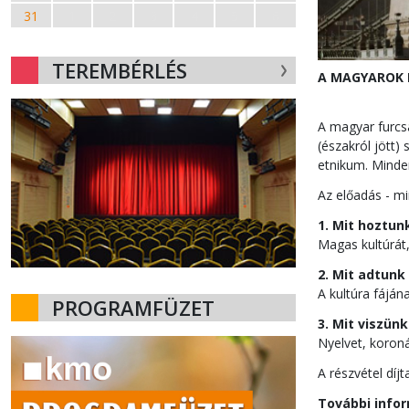
31
1
2
3
4
5
6
TEREMBÉRLÉS
A MAGYAROK
A magyar furcs
(északról jött) 
etnikum. Minde
Az előadás - mi
1. Mit hoztun
Magas kultúrát,
2. Mit adtunk
A kultúra fájá
PROGRAMFÜZET
3. Mit viszün
Nyelvet, koroná
A részvétel díjt
További infor