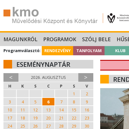
MAGUNKRÓL
PROGRAMOK
SZÓLJ BELE
HŰS
Programválasztó:
RENDEZVÉNY
TANFOLYAM
KLUB
ESEMÉNYNAPTÁR
<
>
2026. AUGUSZTUS
REN
H
K
S
C
P
S
V
27
28
29
30
31
1
2
3
4
5
6
7
8
9
10
11
12
13
14
15
16
17
18
19
20
21
22
23
24
25
26
27
28
29
30