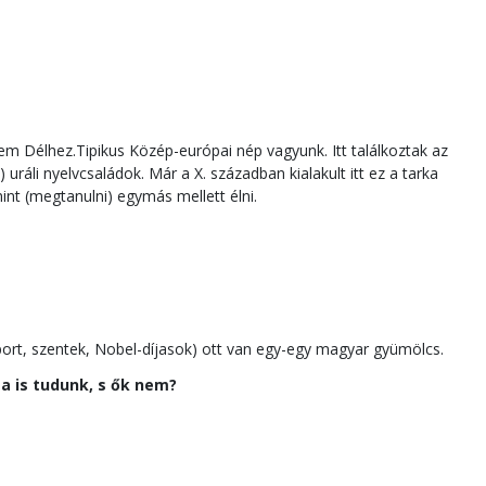
m Délhez.Tipikus Közép-európai nép vagyunk. Itt találkoztak az
t) uráli nyelvcsaládok. Már a X. században kialakult itt ez a tarka
nt (megtanulni) egymás mellett élni.
port, szentek, Nobel-díjasok) ott van egy-egy magyar gyümölcs.
a is tudunk, s ők nem?