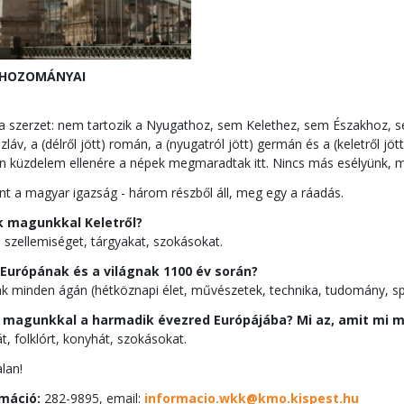
 HOZOMÁNYAI
a szerzet: nem tartozik a Nyugathoz, sem Kelethez, sem Északhoz, se
szláv, a (délről jött) román, a (nyugatról jött) germán és a (keletről jöt
n küzdelem ellenére a népek megmaradtak itt. Nincs más esélyünk, mi
nt a magyar igazság - három részből áll, meg egy a ráadás.
k magunkkal Keletről?
 szellemiséget, tárgyakat, szokásokat.
 Európának és a világnak 1100 év során?
nak minden ágán (hétköznapi élet, művészetek, technika, tudomány, s
k magunkkal a harmadik évezred Európájába? Mi az, amit mi m
t, folklórt, konyhát, szokásokat.
alan!
máció:
282-9895, email:
informacio.wkk@kmo.kispest.hu