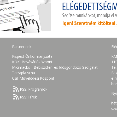
Partnereink
Elé
Kispest Önkormányzata
KM
KÖKI Bevásárlóközpont
119
Micimackó - Bébiszitter- és Idősgondozó Szolgálat
Tel
Terraplaza.hu
Fax
Csili Művelődési Központ
e-m
ho
RSS: Programok
Nyi
RSS: Hírek
hét
szo