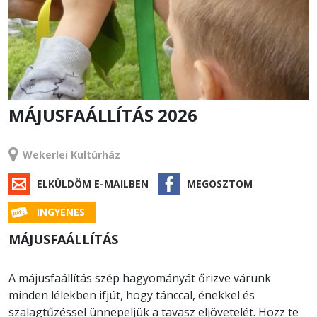
MÁJUSFAÁLLÍTÁS 2026
RENDEZVÉNY
Wekerlei Kultúrház
ELKÜLDÖM E-MAILBEN
MEGOSZTOM
INGYENES
MÁJUSFAÁLLÍTÁS
A májusfaállítás szép hagyományát őrizve várunk
minden lélekben ifjút, hogy tánccal, énekkel és
szalagtűzéssel ünnepeljük a tavasz eljövetelét. Hozz te