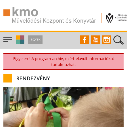
JEGYEK
Figyelem! A program archív, ezért elavult információkat
tartalmazhat.
RENDEZVÉNY