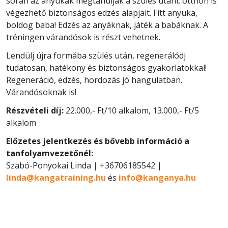
során az anyukák megtanulják a szülés utáni, otthon is
végezhető biztonságos edzés alapjait. Fitt anyuka,
boldog baba! Edzés az anyáknak, játék a babáknak. A
tréningen várandósok is részt vehetnek.
Lendülj újra formába szülés után, regenerálódj
tudatosan, hatékony és biztonságos gyakorlatokkal!
Regeneráció, edzés, hordozás jó hangulatban.
Várandósoknak is!
Részvételi díj:
22.000,- Ft/10 alkalom, 13.000,- Ft/5
alkalom
Előzetes jelentkezés és bővebb információ a
tanfolyamvezetőnél:
Szabó-Ponyokai Linda | +36706185542 |
linda@kangatraining.hu
és
info@kanganya.hu