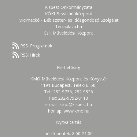
Kispest Önkormányzata
KÖKI Bevásárlóközpont
Micimackó - Bébiszitter- és Idősgondozó Szolgálat
Terraplaza.hu
Csili Művelődési Központ
RSS: Programok
RSS: Hírek
Elérhetőség
KMO Művelődési Központ és Könyvtár
1191 Budapest, Teleki u. 50.
Tel.: 282-9736, 282-9826
Fax: 282-9752/0113
e-mail: kmo@kispest.hu
honlap: www.kmo.hu
Nyitva tartás
hétfő-péntek: 8.00-21:00