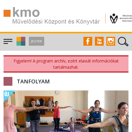
JEGYEK
Figyelem! A program archív, ezért elavult információkat
tartalmazhat.
TANFOLYAM