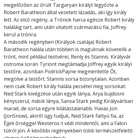
megelőzően az őrült Targaryan királyt legyőzte a
Robert Baratheon által vezetett lázadás, aki így király
lett. Az első regény, a Trónok harca egésze Robert király
haláláig tart, ami után vitatott származású fia, Joffrey
kerül a trónra.
A második regényben (Királyok csatája) Robert
Baratheon halála után többen is maguknak követelik a
trónt, mint például testvérei, Renly és Stannis. Királyvár
ostroma során Tyriont megtámadja Joffrey egyik királyi
testőre, azonban PodrickPayne megmentette Őt,
megölve a testőrt. Stannis sorsa bizonytalan. Azonban
nem csak Robert király halála pecsétel meg sorsokat:
Ned Stark kivégzése után egyik lánya, Arya bujdosni
kényszerül, másik lánya, Sansa Stark pedig Királyvárban
marad, de sorsa egyre kilátástalanabb. Havas Jon
(JonSnow), akiről úgy tudjuk, Ned Stark fattyú fia, az
Éjjeli őrséggel Westeros-t védi mindentől, ami a Falon
túlról jön. A későbbi regényekben több természetfeletti
elemre kell támaszkodniuk.