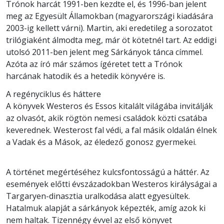
Trónok harcát 1991-ben kezdte el, és 1996-ban jelent
meg az Egyesült Államokban (magyarországi kiadására
2003-ig kellett várni). Martin, aki eredetileg a sorozatot
trilógiaként álmodta meg, már öt kötetnél tart. Az eddigi
utolsó 2011-ben jelent meg Sárkányok tánca címmel.
Azóta az író már számos ígéretet tett a Trónok
harcának hatodik és a hetedik könyvére is.
A regényciklus és háttere
A könyvek Westeros és Essos kitalált világába invitálják
az olvasót, akik rögtön nemesi családok közti csatába
keverednek. Westerost fal védi, a fal másik oldalán élnek
a Vadak és a Mások, az éledező gonosz gyermekei.
A történet megértéséhez kulcsfontosságú a háttér. Az
események előtti évszázadokban Westeros királyságai a
Targaryen-dinasztia uralkodása alatt egyesültek.
Hatalmuk alapját a sárkányok képezték, amíg azok ki
nem haltak. Tizennégy évvel az első könyvet