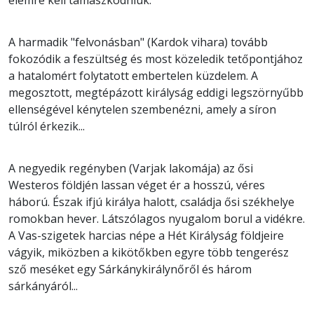
A harmadik "felvonásban" (Kardok vihara) tovább
fokozódik a feszültség és most közeledik tetőpontjához
a hatalomért folytatott embertelen küzdelem. A
megosztott, megtépázott királyság eddigi legszörnyűbb
ellenségével kénytelen szembenézni, amely a síron
túlról érkezik...
A negyedik regényben (Varjak lakomája) az ősi
Westeros földjén lassan véget ér a hosszú, véres
háború. Észak ifjú királya halott, családja ősi székhelye
romokban hever. Látszólagos nyugalom borul a vidékre.
A Vas-szigetek harcias népe a Hét Királyság földjeire
vágyik, miközben a kikötőkben egyre több tengerész
sző meséket egy Sárkánykirálynőről és három
sárkányáról...