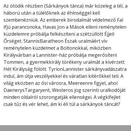
Az ötödik részben (Sárkányok tánca) már közeleg a tél, a
háború után a túlélőknek az éhínséggel kell
szembenézniük. Az emberek birodalmát védelmező Fal
ifjú parancsnoka, Havas Jon a Mások elleni reménytelen
küzdelemre próbálja felkészíteni a szétzüllött Éjjeli
Őrséget. StannisBaratheon Észak uralmáért vív
reménytelen küzdelmet a Boltonokkal, miközben
Királyvárban a Lannister-ház próbálja megerősíteni
Tommen, a gyermekkirály törékeny uralmát a kivérzett
Hét Királyság fölött. TyrionLannister sárkányvadászatra
indul, ám útja veszélyekkel és váratlan kitérőkkel teli. A
világ eközben az ősi városra, Meereenre figyel, ahol
DaenerysTargaryent, Westeros jog szerinti uralkodóját
minden oldalról szorongatják ellenségei. A végkifejlet
csak tűz és vér lehet, ám ki éli túl a sárkányok táncát?