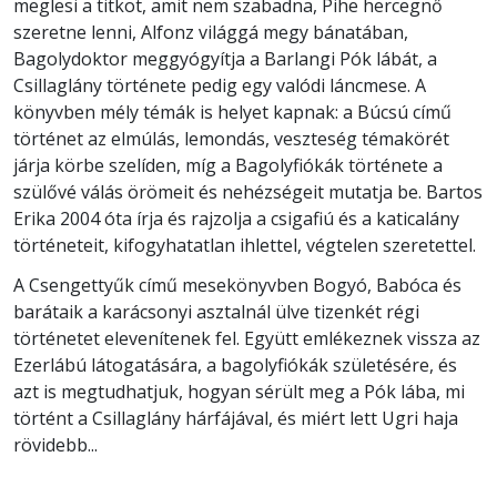
meglesi a titkot, amit nem szabadna, Pihe hercegnő
szeretne lenni, Alfonz világgá megy bánatában,
Bagolydoktor meggyógyítja a Barlangi Pók lábát, a
Csillaglány története pedig egy valódi láncmese. A
könyvben mély témák is helyet kapnak: a Búcsú című
történet az elmúlás, lemondás, veszteség témakörét
járja körbe szelíden, míg a Bagolyfiókák története a
szülővé válás örömeit és nehézségeit mutatja be. Bartos
Erika 2004 óta írja és rajzolja a csigafiú és a katicalány
történeteit, kifogyhatatlan ihlettel, végtelen szeretettel.
A Csengettyűk című mesekönyvben Bogyó, Babóca és
barátaik a karácsonyi asztalnál ülve tizenkét régi
történetet elevenítenek fel. Együtt emlékeznek vissza az
Ezerlábú látogatására, a bagolyfiókák születésére, és
azt is megtudhatjuk, hogyan sérült meg a Pók lába, mi
történt a Csillaglány hárfájával, és miért lett Ugri haja
rövidebb...