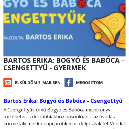
BARTOS ERIKA: BOGYÓ ÉS BABÓCA -
CSENGETTYŰ - GYERMEK
ELKÜLDÖM E-MAILBEN
MEGOSZTOM
Bartos Erika: Bogyó és Babóca - Csengettyű
A Csengettyűk című Bogyó és Babóca mesekönyv
történetei – a korábbiakhoz hasonlóan – az óvodás
korosztály mindennapi problémáit dolgozzák fel: Vendel