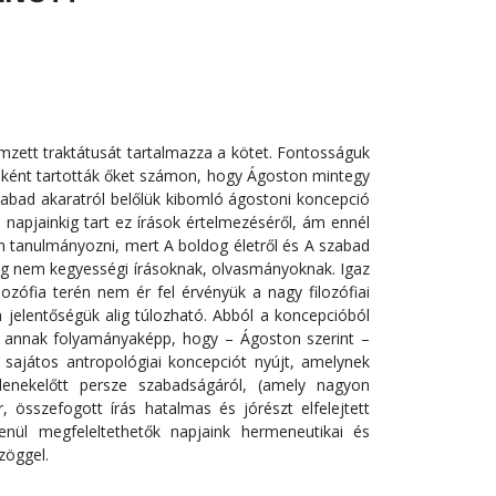
emzett traktátusát tartalmazza a kötet. Fontosságuk
iként tartották őket számon, hogy Ágoston mintegy
zabad akaratról belőlük kibomló ágostoni koncepció
a napjainkig tart ez írások értelmezéséről, ám ennél
an tanulmányozni, mert A boldog életről és A szabad
dig nem kegyességi írásoknak, olvasmányoknak. Igaz
ozófia terén nem ér fel érvényük a nagy filozófiai
 jelentőségük alig túlozható. Abból a koncepcióból
tő, annak folyamányaképp, hogy – Ágoston szerint –
 sajátos antropológiai koncepciót nyújt, amelynek
denekelőtt persze szabadságáról, (amely nagyon
, összefogott írás hatalmas és jórészt elfelejtett
lenül megfeleltethetők napjaink hermeneutikai és
zöggel.