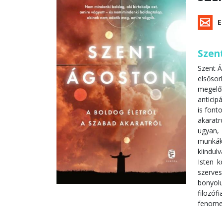
E
Szent
Szent ​
elsősor
megelől
anticip
is font
akaratr
ugyan, 
munkákk
kiindul
Isten k
szerve
bonyolu
filozó
fenomen