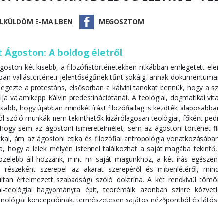
LKÜLDÖM E-MAILBEN
MEGOSZTOM
 Ágoston: A boldog életről
Ágoston két kisebb, a filozófiatörténetekben ritkábban emlegetett-el
ban vallástörténeti jelentőségűnek tűnt sokáig, annak dokumentuma
egezte a protestáns, elsősorban a kálvini tanokat bennük, hogy a s
álja valamiképp Kálvin predestinációtanát. A teológiai, dogmatikai vit
osabb, hogy újabban mindkét írást filozófiailag is kezdték alaposabb
ól szóló munkák nem tekinthetők kizárólagosan teológiai, főként pe
hogy sem az ágostoni ismeretelmélet, sem az ágostoni történet-fil
al, ám az ágostoni etika és filozófiai antropológia vonatkozásában
va, hogy a lélek mélyén Istennel találkozhat a saját magába tekin
özelebb áll hozzánk, mint mi saját magunkhoz, a két írás egészen
s részeként szerepel az akarat szerepéről és mibenlétéről, min
ltan értelmezett szabadság) szóló doktrína. A két rendkívül tömör
fiai-teológiai hagyományra épít, teorémáik azonban színre közvet
ológiai koncepcióinak, természetesen sajátos nézőpontból és látós