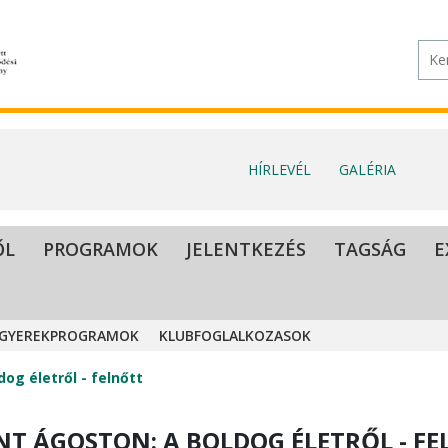
HÍRLEVÉL
GALÉRIA
ŐL
PROGRAMOK
JELENTKEZÉS
TAGSÁG
E
GYEREKPROGRAMOK
KLUBFOGLALKOZASOK
og életről - felnőtt
NT ÁGOSTON: A BOLDOG ÉLETRŐL - F