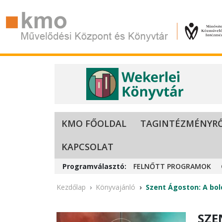
KMO FŐOLDAL
TAGINTÉZMÉNYR
KAPCSOLAT
Programválasztó:
FELNŐTT PROGRAMOK
Kezdőlap
Könyvajánló
Szent Ágoston: A bold
SZE