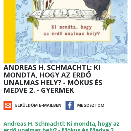
ANDREAS H. SCHMACHTL: KI ​
MONDTA, HOGY AZ ERDŐ
UNALMAS HELY? - MÓKUS ÉS
MEDVE 2. - GYERMEK
ELKÜLDÖM E-MAILBEN
MEGOSZTOM
Andreas H. Schmachtl: Ki ​mondta, hogy az
erdő unalmas hely? - Mókus és Medve 2.