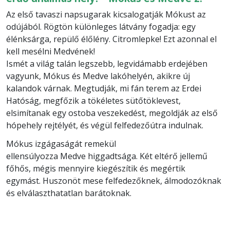
Az első tavaszi napsugarak kicsalogatják Mókust az
odújából. Rögtön különleges látvány fogadja: egy
élénksárga, repülő élőlény. Citromlepke! Ezt azonnal el
kell mesélni Medvének!
Ismét a világ talán legszebb, legvidámabb erdejében
vagyunk, Mókus és Medve lakóhelyén, akikre új
kalandok várnak. Megtudják, mi fán terem az Erdei
Hatóság, megfőzik a tökéletes sütőtöklevest,
elsimítanak egy ostoba veszekedést, megoldják az első
hópehely rejtélyét, és végül felfedezőútra indulnak.
Mókus izgágaságát remekül
ellensúlyozza Medve higgadtsága. Két eltérő jellemű
főhős, mégis mennyire kiegészítik és megértik
egymást. Huszonöt mese felfedezőknek, álmodozóknak
és elválaszthatatlan barátoknak.