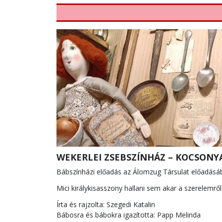
WEKERLEI ZSEBSZÍNHÁZ – KOCSONYA
Bábszínházi előadás az Álomzug Társulat előadásá
Mici királykisasszony hallani sem akar a szerelemrő
Írta és rajzolta: Szegedi Katalin
Bábosra és bábokra igazította: Papp Melinda