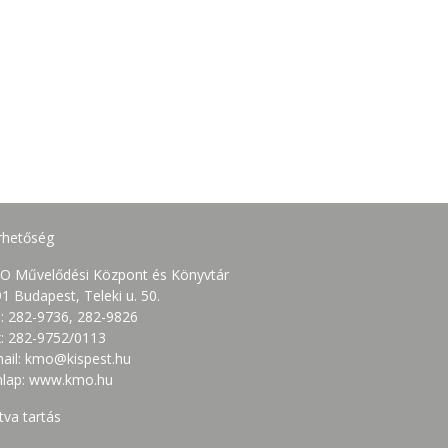
rhetőség
O Művelődési Központ és Könyvtár
1 Budapest, Teleki u. 50.
.: 282-9736, 282-9826
: 282-9752/0113
ail: kmo@kispest.hu
nlap: www.kmo.hu
tva tartás