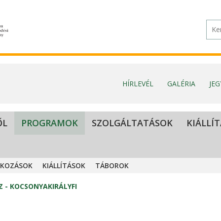
HÍRLEVÉL
GALÉRIA
JE
ŐL
PROGRAMOK
SZOLGÁLTATÁSOK
KIÁLLÍ
LKOZÁSOK
KIÁLLÍTÁSOK
TÁBOROK
Z - KOCSONYAKIRÁLYFI