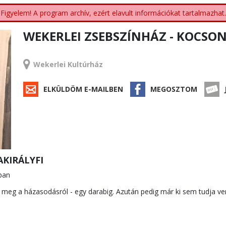
Figyelem! A program archív, ezért elavult információkat tartalmazhat.
WEKERLEI ZSEBSZÍNHÁZ - KOCSO
RENDEZVÉNY
Wekerlei Kultúrház
ELKÜLDÖM E-MAILBEN
MEGOSZTOM
KIRÁLYFI
ban
l meg a házasodásról - egy darabig. Azután pedig már ki sem tudja vern