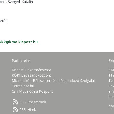
bert, Szegedi Katalin
rtól)
.wkk@kmo.kispest.hu
Partnereink
Elé
Kispest Önkormányzata
KM
KÖKI Bevásárlóközpont
119
Micimackó - Bébiszitter- és Idősgondozó Szolgálat
Tel
Terraplaza.hu
Fax
Csili Művelődési Központ
e-m
ho
RSS: Programok
Nyi
RSS: Hírek