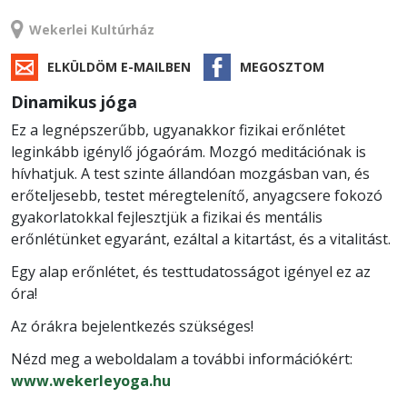
TANFOLYAM
Wekerlei Kultúrház
ELKÜLDÖM E-MAILBEN
MEGOSZTOM
Dinamikus jóga
Ez a legnépszerűbb, ugyanakkor fizikai erőnlétet
leginkább igénylő jógaórám. Mozgó meditációnak is
hívhatjuk. A test szinte állandóan mozgásban van, és
erőteljesebb, testet méregtelenítő, anyagcsere fokozó
gyakorlatokkal fejlesztjük a fizikai és mentális
erőnlétünket egyaránt, ezáltal a kitartást, és a vitalitást.
Egy alap erőnlétet, és testtudatosságot igényel ez az
óra!
Az órákra bejelentkezés szükséges!
Nézd meg a weboldalam a további információkért:
www.wekerleyoga.hu