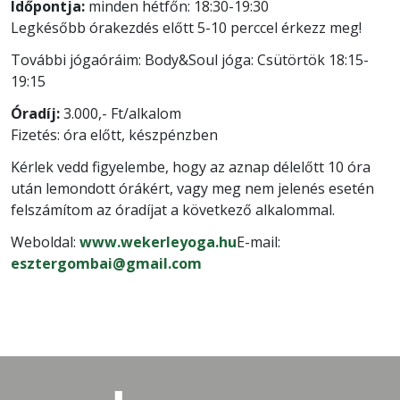
Időpontja:
minden hétfőn: 18:30-19:30
Legkésőbb órakezdés előtt 5-10 perccel érkezz meg!
További jógaóráim: Body&Soul jóga: Csütörtök 18:15-
19:15
Óradíj:
3.000,- Ft/alkalom
Fizetés: óra előtt, készpénzben
Kérlek vedd figyelembe, hogy az aznap délelőtt 10 óra
után lemondott órákért, vagy meg nem jelenés esetén
felszámítom az óradíjat a következő alkalommal.
Weboldal:
www.wekerleyoga.hu
E-mail:
esztergombai@gmail.com