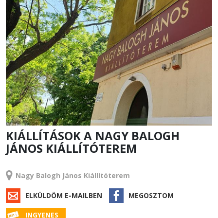
KIÁLLÍTÁSOK A NAGY BALOGH
JÁNOS KIÁLLÍTÓTEREM
RENDEZVÉNY
Nagy Balogh János Kiállítóterem
ELKÜLDÖM E-MAILBEN
MEGOSZTOM
INGYENES