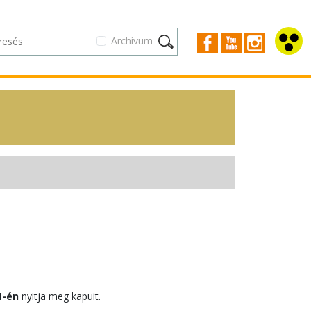
Archívum
1-én
nyitja meg kapuit.