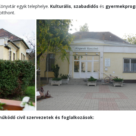
önyvtár egyik telephelye.
Kulturális
,
szabadidős
és
gyermekprog
otthont.
működő civil szervezetek és foglalkozások: