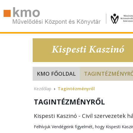
KMO FŐOLDAL
TAGINTÉZMÉNYR
Kezdőlap
Tagintézményről
TAGINTÉZMÉNYRŐL
Kispesti Kaszinó - Civil szervezetek 
Felhívjuk Vendégeink figyelmét, hogy Kispesti Kasz