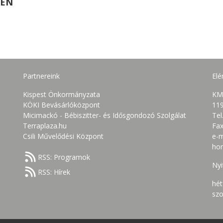
BEN
Partnereink
Elé
Kispest Önkormányzata
KM
KÖKI Bevásárlóközpont
119
Micimackó - Bébiszitter- és Idősgondozó Szolgálat
Tel
Terraplaza.hu
Fax
Csili Művelődési Központ
e-m
ho
RSS: Programok
Nyi
RSS: Hírek
hét
szo