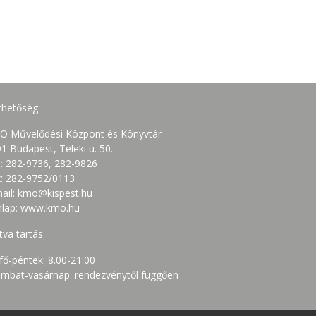
rhetőség
O Művelődési Központ és Könyvtár
1 Budapest, Teleki u. 50.
.: 282-9736, 282-9826
: 282-9752/0113
ail: kmo@kispest.hu
nlap: www.kmo.hu
tva tartás
fő-péntek: 8.00-21:00
mbat-vasárnap: rendezvénytől függően