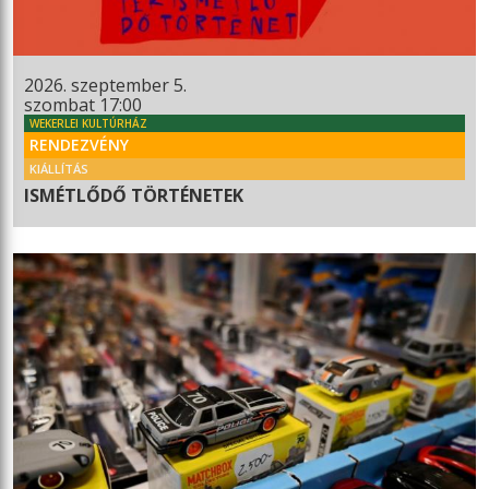
2026. szeptember 5.
szombat 17:00
WEKERLEI KULTÚRHÁZ
RENDEZVÉNY
KIÁLLÍTÁS
ISMÉTLŐDŐ TÖRTÉNETEK