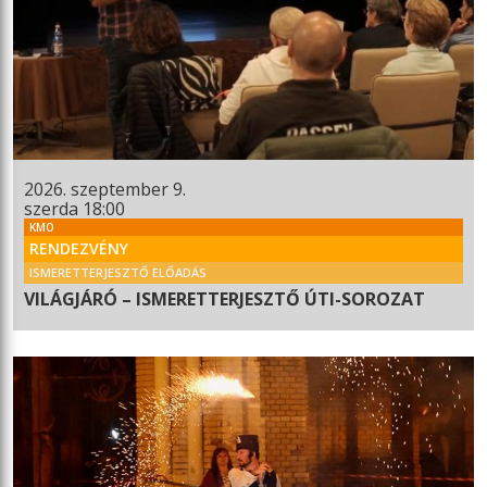
2026. szeptember 9.
szerda 18:00
KMO
RENDEZVÉNY
ISMERETTERJESZTŐ ELŐADÁS
VILÁGJÁRÓ – ISMERETTERJESZTŐ ÚTI-SOROZAT