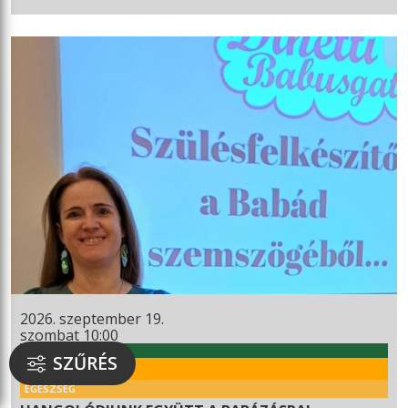
2026. szeptember 19.
szombat 10:00
WEKERLEI KULTÚRHÁZ
SZŰRÉS
RENDEZVÉNY
EGÉSZSÉG