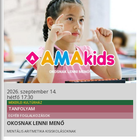
2026. szeptember 14.
hétfő 17:30
WEKERLEI KULTÚRHÁZ
TANFOLYAM
EGYÉB FOGLALKOZÁSOK
OKOSNAK LENNI MENŐ
MENTÁLIS ARITMETIKA KISISKOLÁSOKNAK