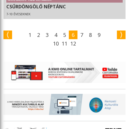
CSŰRDÖNGÖLŐ NÉPTÁNC
7-10 ÉVESEKNEK
1
2
3
4
5
6
7
8
9
10
11
12