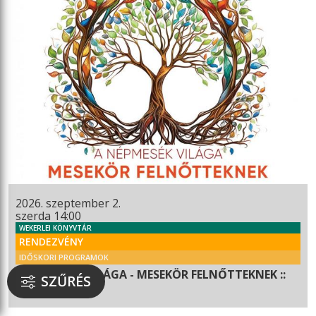
2026. szeptember 2.
szerda 14:00
WEKERLEI KÖNYVTÁR
RENDEZVÉNY
IDŐSKORI PROGRAMOK
A NÉPMESÉK VILÁGA - MESEKÖR FELNŐTTEKNEK ::
SZŰRÉS
2026.09.02.