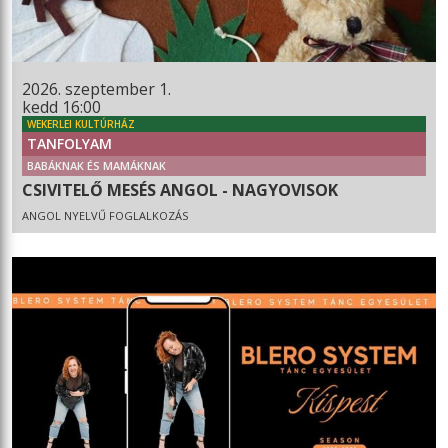
2026. szeptember 1.
kedd 16:00
WEKERLEI KULTÚRHÁZ
TANFOLYAM
BABÁKNAK ÉS MAMÁKNAK
CSIVITELŐ MESÉS ANGOL - NAGYOVISOK
ANGOL NYELVŰ FOGLALKOZÁS