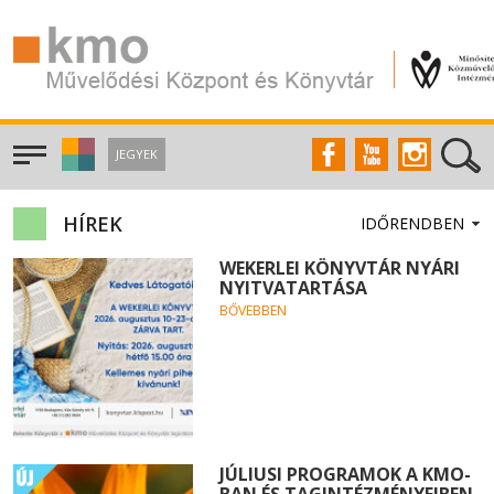
JEGYEK
HÍREK
WEKERLEI KÖNYVTÁR NYÁRI
NYITVATARTÁSA
BŐVEBBEN
JÚLIUSI PROGRAMOK A KMO-
BAN ÉS TAGINTÉZMÉNYEIBEN