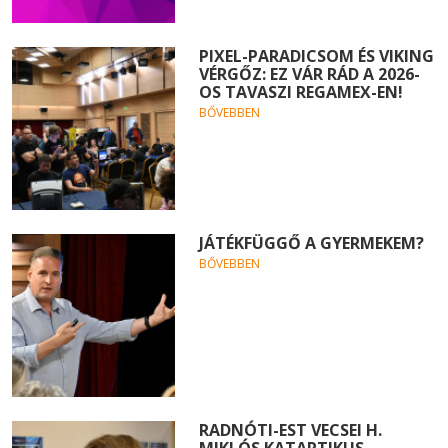
PIXEL-PARADICSOM ÉS VIKING
VÉRGŐZ: EZ VÁR RÁD A 2026-
OS TAVASZI REGAMEX-EN!
BŐVEBBEN
JÁTÉKFÜGGŐ A GYERMEKEM?
BŐVEBBEN
RADNÓTI-EST VECSEI H.
MIKLÓS KATARTIKUS