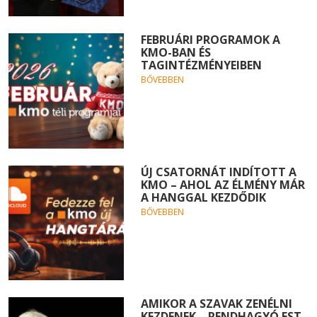
FEBRUÁRI PROGRAMOK A
KMO-BAN ÉS
TAGINTÉZMÉNYEIBEN
BŐVEBBEN
ÚJ CSATORNÁT INDÍTOTT A
KMO – AHOL AZ ÉLMÉNY MÁR
A HANGGAL KEZDŐDIK
BŐVEBBEN
AMIKOR A SZAVAK ZENÉLNI
KEZDENEK – RENDHAGYÓ EST