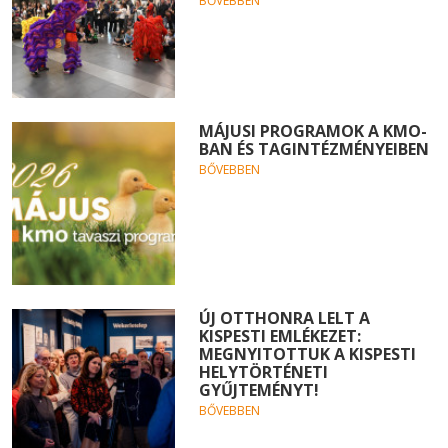
BŐVEBBEN
MÁJUSI PROGRAMOK A KMO-
BAN ÉS TAGINTÉZMÉNYEIBEN
BŐVEBBEN
ÚJ OTTHONRA LELT A
KISPESTI EMLÉKEZET:
MEGNYITOTTUK A KISPESTI
HELYTÖRTÉNETI
GYŰJTEMÉNYT!
BŐVEBBEN