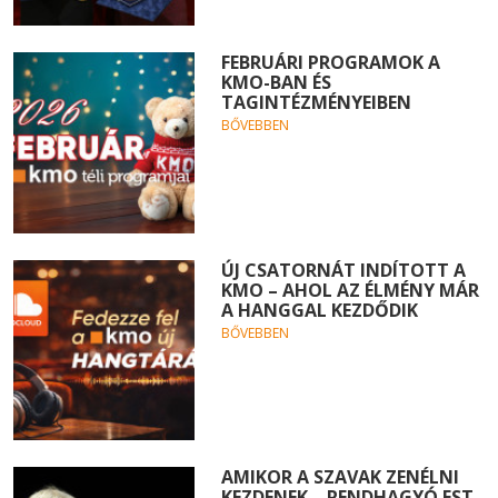
FEBRUÁRI PROGRAMOK A
KMO-BAN ÉS
TAGINTÉZMÉNYEIBEN
BŐVEBBEN
ÚJ CSATORNÁT INDÍTOTT A
KMO – AHOL AZ ÉLMÉNY MÁR
A HANGGAL KEZDŐDIK
BŐVEBBEN
AMIKOR A SZAVAK ZENÉLNI
KEZDENEK – RENDHAGYÓ EST