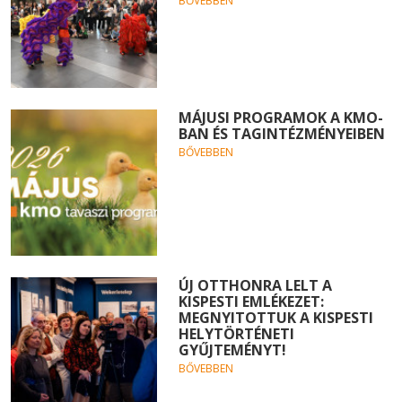
BŐVEBBEN
MÁJUSI PROGRAMOK A KMO-
BAN ÉS TAGINTÉZMÉNYEIBEN
BŐVEBBEN
ÚJ OTTHONRA LELT A
KISPESTI EMLÉKEZET:
MEGNYITOTTUK A KISPESTI
HELYTÖRTÉNETI
GYŰJTEMÉNYT!
BŐVEBBEN