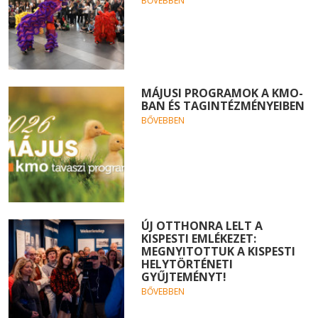
BŐVEBBEN
MÁJUSI PROGRAMOK A KMO-
BAN ÉS TAGINTÉZMÉNYEIBEN
BŐVEBBEN
ÚJ OTTHONRA LELT A
KISPESTI EMLÉKEZET:
MEGNYITOTTUK A KISPESTI
HELYTÖRTÉNETI
GYŰJTEMÉNYT!
BŐVEBBEN