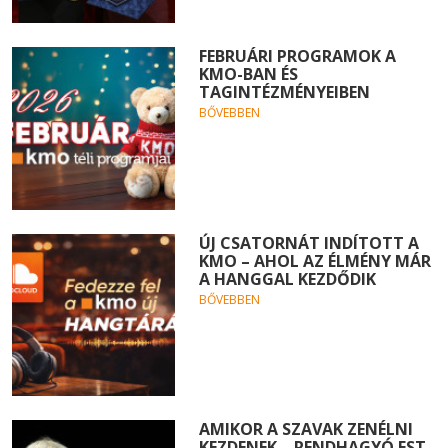
FEBRUÁRI PROGRAMOK A
KMO-BAN ÉS
TAGINTÉZMÉNYEIBEN
BŐVEBBEN
ÚJ CSATORNÁT INDÍTOTT A
KMO – AHOL AZ ÉLMÉNY MÁR
A HANGGAL KEZDŐDIK
BŐVEBBEN
AMIKOR A SZAVAK ZENÉLNI
KEZDENEK – RENDHAGYÓ EST